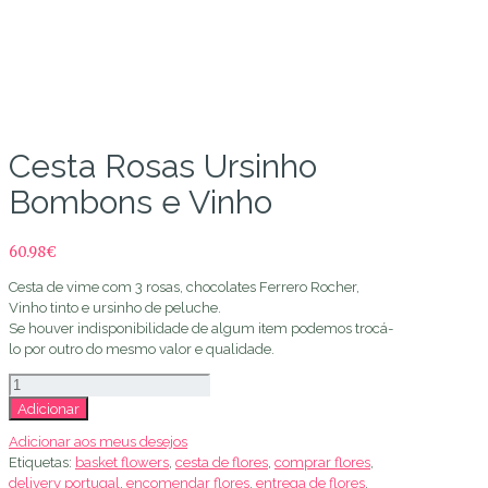
Loja de Flores
Cesta Rosas Ursinho
Bombons e Vinho
60.98
€
Cesta de vime com 3 rosas, chocolates Ferrero Rocher,
Vinho tinto e ursinho de peluche.
Se houver indisponibilidade de algum item podemos trocá-
lo por outro do mesmo valor e qualidade.
Quantidade
de
Adicionar
Cesta
Adicionar aos meus desejos
Rosas
Etiquetas:
basket flowers
,
cesta de flores
,
comprar flores
,
Ursinho
delivery portugal
,
encomendar flores
,
entrega de flores
,
Bombons