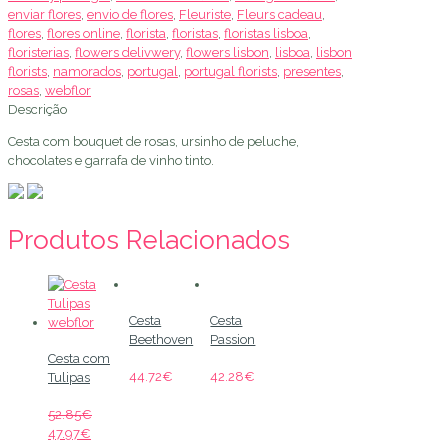
enviar flores
,
envio de flores
,
Fleuriste
,
Fleurs cadeau
,
e
flores
,
flores online
,
florista
,
floristas
,
floristas lisboa
,
Vinho
floristerias
,
flowers delivwery
,
flowers lisbon
,
lisboa
,
lisbon
florists
,
namorados
,
portugal
,
portugal florists
,
presentes
,
rosas
,
webflor
Descrição
Cesta com bouquet de rosas, ursinho de peluche,
chocolates e garrafa de vinho tinto.
Produtos Relacionados
Cesta
Cesta
Beethoven
Passion
Cesta com
44.72
€
42.28
€
Tulipas
52.85
€
47.97
€