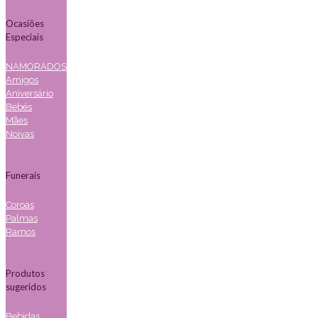
Ocasiões
Especiais
NAMORADOS
Amigos
Aniversário
Bebés
Mães
Noivas
Funerais
Coroas
Palmas
Ramos
Produtos
sugeridos
Bebidas