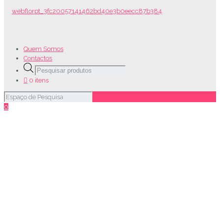
Quem Somos
Contactos
Products
search
0 itens
0