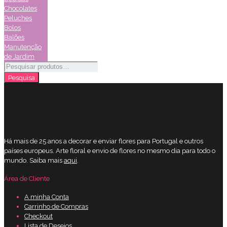
Chocolates
Peluches
Bolos
Balões
Manutenção
de Jardim
Pesquisar
por:
Pesquisa
Há mais de 25 anos a decorar e enviar flores para Portugal e outros
países europeus. Arte floral e envio de flores no mesmo dia para todo o
mundo. Saiba mais
aqui
.
Área de Cliente
A minha Conta
Carrinho de Compras
Checkout
Lista de Desejos