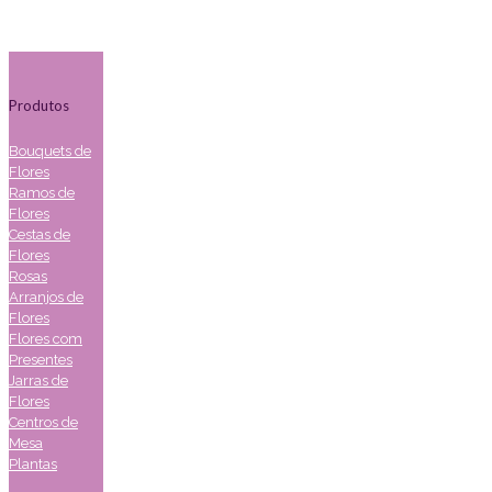
Produtos
Bouquets de
Flores
Ramos de
Flores
Cestas de
Flores
Rosas
Arranjos de
Flores
Flores com
Presentes
Jarras de
Flores
Centros de
Mesa
Plantas