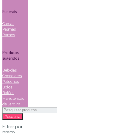
Funerais
Coroas
Palmas
Ramos
Produtos
sugeridos
Bebidas
Chocolates
Peluches
Bolos
Balões
Manutenção
de Jardim
Pesquisar
por:
Pesquisa
Filtrar por
preço