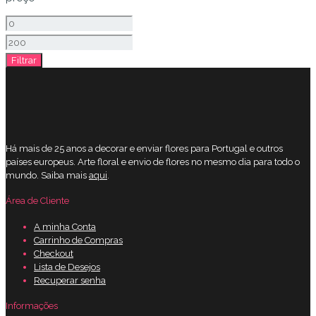
Preço
mínimo
Preço
Filtrar
máximo
Há mais de 25 anos a decorar e enviar flores para Portugal e outros
países europeus. Arte floral e envio de flores no mesmo dia para todo o
mundo. Saiba mais
aqui
.
Área de Cliente
A minha Conta
Carrinho de Compras
Checkout
Lista de Desejos
Recuperar senha
Informações