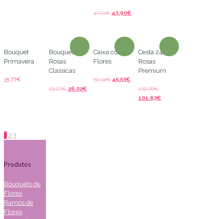
47.15
€
43.90
€
Bouquet
Bouquet
Caixa com
Cesta 24
Primavera
Rosas
Flores
Rosas
Classicas
Premium
35.77
€
50.41
€
45.53
€
29.27
€
26.02
€
109.76
€
101.63
€
1
2
3
Produtos
Bouquets de
Flores
Ramos de
Flores