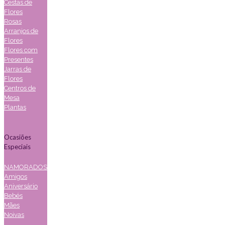
Cestas de
Flores
Rosas
Arranjos de
Flores
Flores com
Presentes
Jarras de
Flores
Centros de
Mesa
Plantas
Ocasiões
Especiais
NAMORADOS
Amigos
Aniversário
Bebés
Mães
Noivas