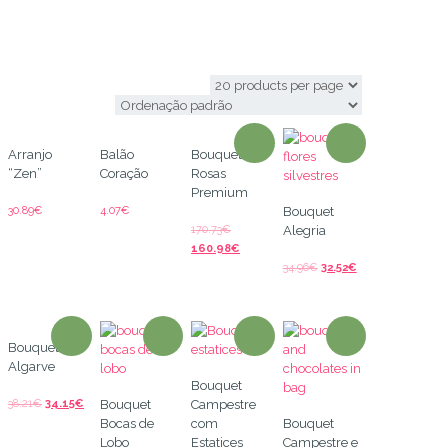
enviar flores
Arranjo
Balão
Bouquet 60
“Zen”
Coração
Rosas
Premium
30.89
€
4.07
€
Bouquet
170.73
€
Alegria
160.98
€
34.96
€
32.52
€
Bouquet
Algarve
Bouquet
38.21
€
34.15
€
Bouquet
Campestre
Bocas de
com
Bouquet
Lobo
Estatices
Campestre e