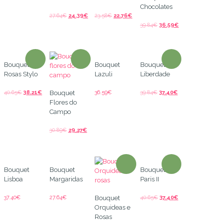
Chocolates
27.64
€
24.39
€
23.58
€
22.76
€
39.84
€
36.59
€
Bouquet de
Bouquet
Bouquet
Rosas Stylo
Lazuli
Liberdade
40.65
€
38.21
€
36.59
€
39.84
€
37.40
€
Bouquet
Flores do
Campo
30.89
€
29.27
€
Bouquet
Bouquet
Bouquet
Lisboa
Margaridas
Paris II
37.40
€
27.64
€
40.65
€
37.40
€
Bouquet
Orquideas e
Rosas