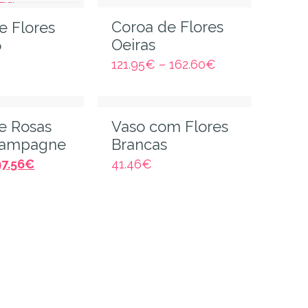
Coroa de Flores
e Flores
Oeiras
o
121.95
€
–
162.60
€
e Rosas
Vaso com Flores
ampagne
Brancas
97.56
€
41.46
€