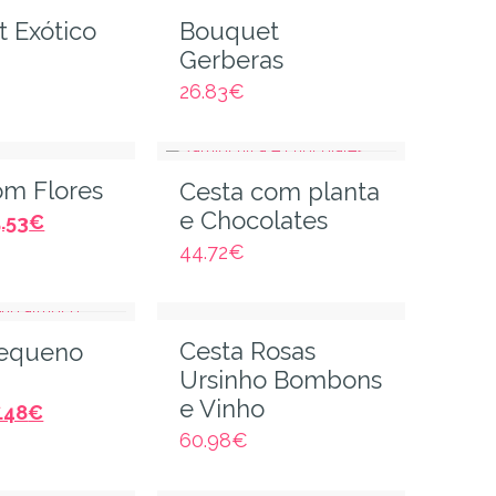
 Exótico
Bouquet
Gerberas
26.83
€
om Flores
Cesta com planta
e Chocolates
.53
€
44.72
€
Cesta Rosas
Pequeno
Ursinho Bombons
e Vinho
.48
€
60.98
€