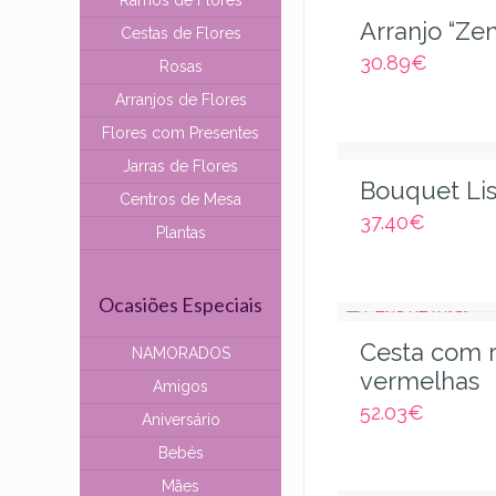
Ramos de Flores
Arranjo “Zen
Cestas de Flores
30.89
€
Rosas
Arranjos de Flores
Flores com Presentes
Jarras de Flores
Bouquet Li
Centros de Mesa
37.40
€
Plantas
Ocasiões Especiais
Cesta com 
NAMORADOS
vermelhas
Amigos
52.03
€
Aniversário
Bebés
Mães