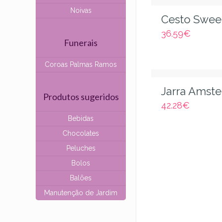
Noivas
Cesto Swee
36.59
€
Funerais
Coroas Palmas Ramos
Jarra Amst
Produtos sugeridos
42.28
€
Bebidas
Chocolates
Peluches
Bolos
Balões
Manutenção de Jardim