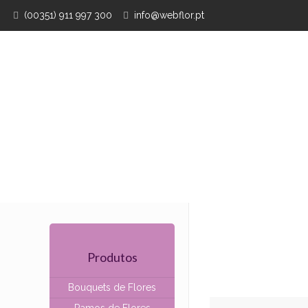
(00351) 911 997 300
info@webflor.pt
Produtos
Bouquets de Flores