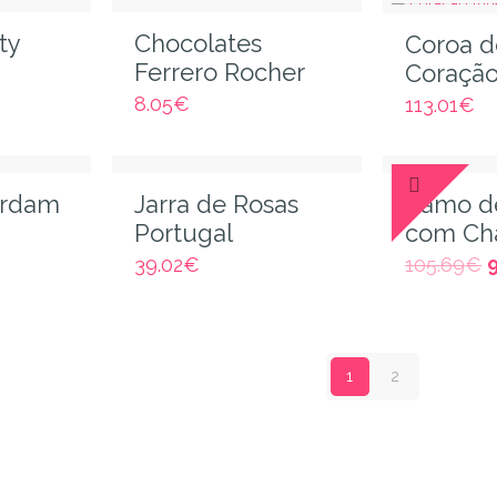
ty
Chocolates
Coroa d
Ferrero Rocher
Coraçã
8.05
€
113.01
€
erdam
Jarra de Rosas
Ramo d
Portugal
com Ch
39.02
€
105.69
€
1
2