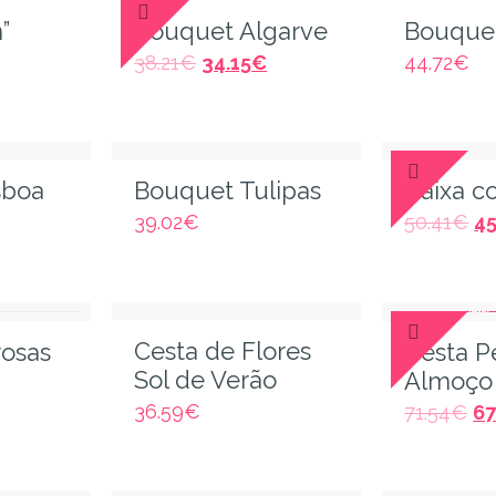
”
Bouquet Algarve
Bouquet
38.21
€
34.15
€
44.72
€
sboa
Bouquet Tulipas
Caixa c
39.02
€
50.41
€
45
Cesta de Flores
rosas
Cesta 
Sol de Verão
Almoço
36.59
€
71.54
€
67