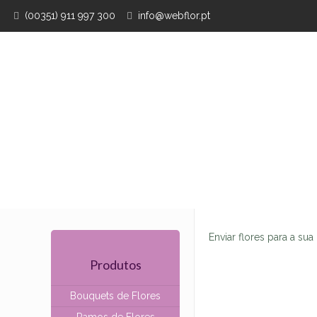
(00351) 911 997 300
info@webflor.pt
Enviar flores para a su
Produtos
Bouquets de Flores