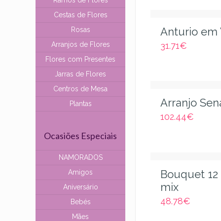
Ramos de Flores
Cestas de Flores
Anturio em
Rosas
Arranjos de Flores
31.71
€
Flores com Presentes
Jarras de Flores
Centros de Mesa
Arranjo Sen
Plantas
102.44
€
Ocasiões Especiais
NAMORADOS
Bouquet 12
Amigos
mix
Aniversário
48.78
€
Bebés
Mães