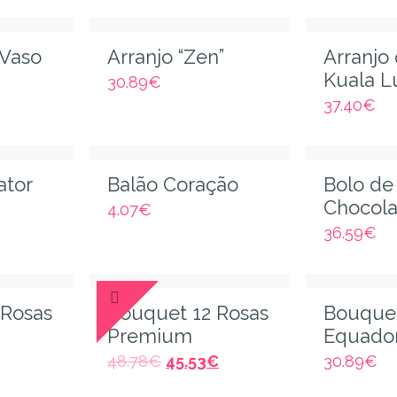
 Vaso
Arranjo “Zen”
Arranjo
Kuala 
30.89
€
37.40
€
ator
Balão Coração
Bolo de
Chocola
4.07
€
36.59
€
 Rosas
Bouquet 12 Rosas
Bouquet
Premium
Equado
48.78
€
45.53
€
30.89
€