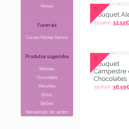
Noivas
Bouquet Al
34.96
€
32.52
Funerais
Coroas Palmas Ramos
Produtos sugeridos
Bouquet
Bebidas
Campestre 
Chocolates
Chocolates
Peluches
39.84
€
36.59
Bolos
Balões
Manutenção de Jardim