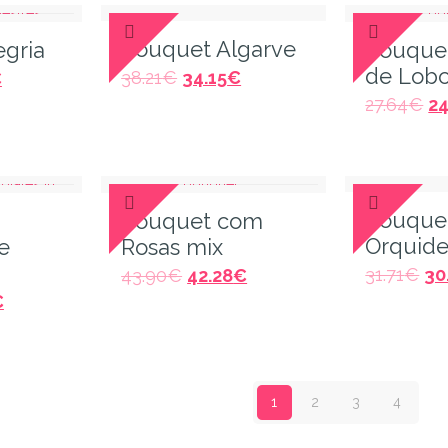
Bouquet Algarve
egria
Bouque
de Lob
38.21
€
34.15
€
€
27.64
€
24
Bouque
Bouquet com
Orquide
e
Rosas mix
31.71
€
30
43.90
€
42.28
€
€
1
2
3
4