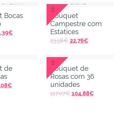
t Bocas
Bouquet
o
Campestre com
Estatices
.39
€
23.58
€
22.76
€
t de
Bouquet de
as
Rosas com 36
unidades
.08
€
117.07
€
104.88
€