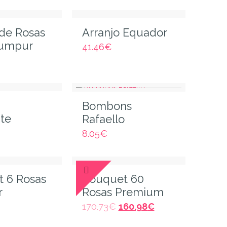
 de Rosas
Arranjo Equador
Lumpur
41.46
€
Bombons
te
Rafaello
8.05
€
 6 Rosas
Bouquet 60
r
Rosas Premium
170.73
€
160.98
€