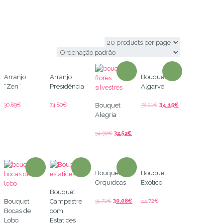
encomendar flores
Arranjo
Arranjo
Bouquet
“Zen”
Presidência
Algarve
30.89
€
74.80
€
38.21
€
34.15
€
Bouquet
Alegria
34.96
€
32.52
€
Bouquet de
Bouquet
Orquideas
Exótico
Bouquet
31.71
€
30.08
€
44.72
€
Bouquet
Campestre
Bocas de
com
Lobo
Estatices