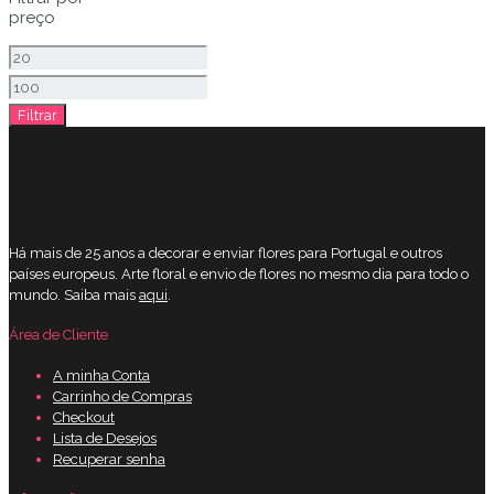
preço
Preço
mínimo
Preço
Filtrar
máximo
Há mais de 25 anos a decorar e enviar flores para Portugal e outros
países europeus. Arte floral e envio de flores no mesmo dia para todo o
mundo. Saiba mais
aqui
.
Área de Cliente
A minha Conta
Carrinho de Compras
Checkout
Lista de Desejos
Recuperar senha