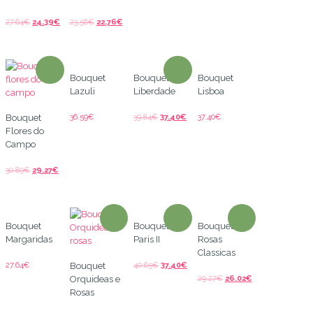
27.64
€
24.39
€
23.58
€
22.76
€
Bouquet
Bouquet
Bouquet
Lazuli
Liberdade
Lisboa
36.59
€
39.84
€
37.40
€
37.40
€
Bouquet
Flores do
Campo
30.89
€
29.27
€
Bouquet
Bouquet
Bouquet
Margaridas
Paris II
Rosas
Classicas
27.64
€
40.65
€
37.40
€
Bouquet
29.27
€
26.02
€
Orquideas e
Rosas