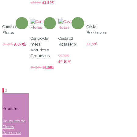
47.15
€
43.90
€
Caixa com
Cesta
Flores
Beethoven
Centro de
Cesta 12
50.41
€
45.53
€
44.72
€
mesa
Rosas Mix
Anturios e
60.98
€
Orquideas
56.91
€
58.54
€
55.28
€
1
2
Produtos
Bouquets de
Flores
Ramos de