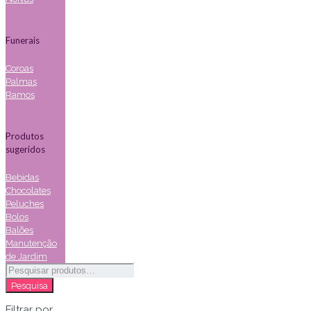
Funerais
Coroas
Palmas
Ramos
Produtos
sugeridos
Bebidas
Chocolates
Peluches
Bolos
Balões
Manutenção
de Jardim
Pesquisar
por:
Pesquisa
Filtrar por