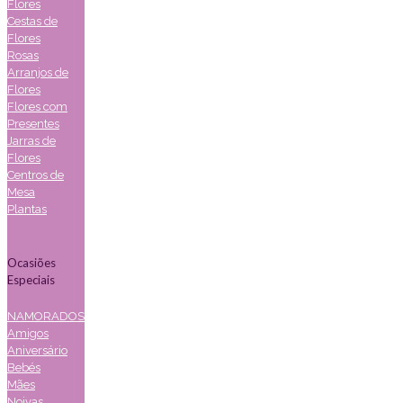
Flores
Cestas de
Flores
Rosas
Arranjos de
Flores
Flores com
Presentes
Jarras de
Flores
Centros de
Mesa
Plantas
Ocasiões
Especiais
NAMORADOS
Amigos
Aniversário
Bebés
Mães
Noivas