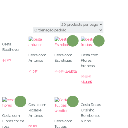
basket flowers
Cesta
Beethoven
Cesta com
Cesta com
Cesta com
44.72
€
Anturios
Estrelicias
Flores
brancas
71.54
€
71.54
€
64.23
€
60.98
€
56.10
€
Cesta com
Cesta Rosas
Rosas e
Ursinho
Cesta com
Antúrios
Bombons e
Flores cor de
Cesta com
Vinho
60.16
€
rosa
Tulipas