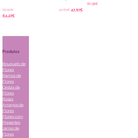
60.98
€
69.92
€
52.85
€
47.97
€
64.23
€
Produtos
Bouquets de
Flores
Ramos de
Flores
Cestas de
Flores
Rosas
Arranjos de
Flores
Flores com
Presentes
Jarras de
Flores