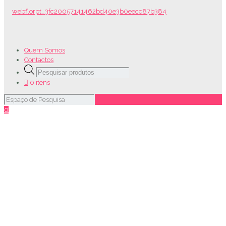
Quem Somos
Contactos
Products
search
0 itens
0