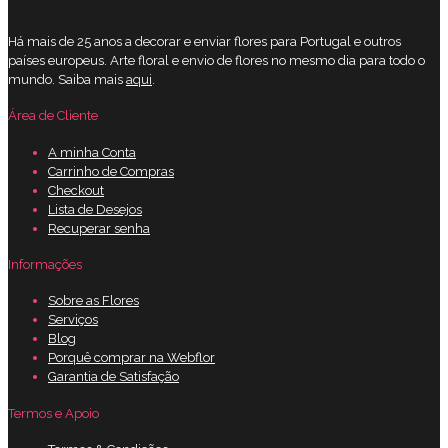
Há mais de 25 anos a decorar e enviar flores para Portugal e outros
países europeus. Arte floral e envio de flores no mesmo dia para todo o
mundo. Saiba mais
aqui
.
Área de Cliente
A minha Conta
Carrinho de Compras
Checkout
Lista de Desejos
Recuperar senha
Informações
Sobre as Flores
Serviços
Blog
Porquê comprar na Webflor
Garantia de Satisfação
Termos e Apoio