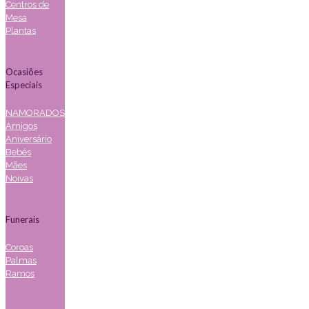
Centros de
Mesa
Plantas
Ocasiões
Especiais
NAMORADOS
Amigos
Aniversário
Bebés
Mães
Noivas
Funerais
Coroas
Palmas
Ramos