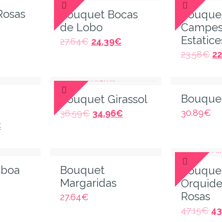
Rosas
Bouquet Bocas
Bouque
de Lobo
Campes
Estatice
27.64
€
24.39
€
23.58
€
22
Bouquet
Bouquet Girassol
30.89
€
36.59
€
34.96
€
€
sboa
Bouquet
Bouque
Margaridas
Orquide
Rosas
27.64
€
47.15
€
43