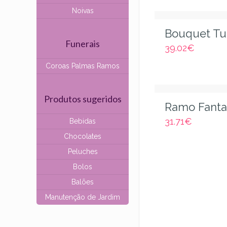
Noivas
Bouquet Tu
Funerais
39.02
€
Coroas Palmas Ramos
Produtos sugeridos
Ramo Fanta
31.71
€
Bebidas
Chocolates
Peluches
Bolos
Balões
Manutenção de Jardim