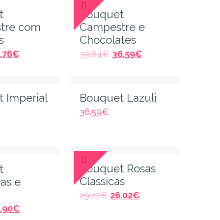
t
Bouquet
tre com
Campestre e
s
Chocolates
.76
€
39.84
€
36.59
€
 Imperial
Bouquet Lazuli
36.59
€
Bouquet Rosas
t
Classicas
as e
29.27
€
26.02
€
.90
€