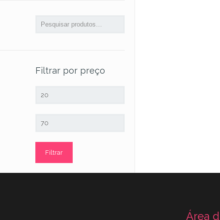
Filtrar por preço
Preço
mínimo
Preço
máximo
Filtrar
Área d