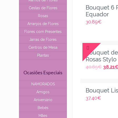
Ramos de Flores
Bouquet 6 
Cestas de Flores
Equador
Rosas
30.89
€
Arranjos de Flores
Flores com Presentes
Jarras de Flores
Centros de Mesa
Bouquet de
Plantas
Rosas Stylo
40.65
€
38.21
Ocasiões Especiais
NAMORADOS
Bouquet Li
Amigos
37.40
€
Aniversário
Bebés
Mães