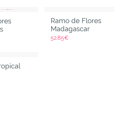
Ramo de Flores
ores
Madagascar
s
52.85
€
opical