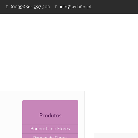
(00351) 911 997 300
info@webflor.pt
Produtos
Bouquets de Flores