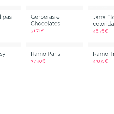
lipas
Gerberas e
Jarra Fl
Chocolates
colorida
31.71
€
48.78
€
sy
Ramo Paris
Ramo Tr
37.40
€
43.90
€