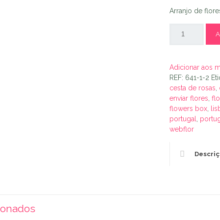
Arranjo de flor
A
Adicionar aos 
REF:
641-1-2
Et
cesta de rosas
,
enviar flores
,
fl
flowers box
,
li
portugal
,
portu
webflor
Descri
ionados