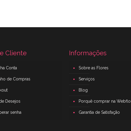
e Cliente
Informações
nha Conta
Sobre as Flores
inho de Compras
Serviços
kout
Blog
 de Desejos
Porquê comprar na Webflo
perar senha
Garantia de Satisfação