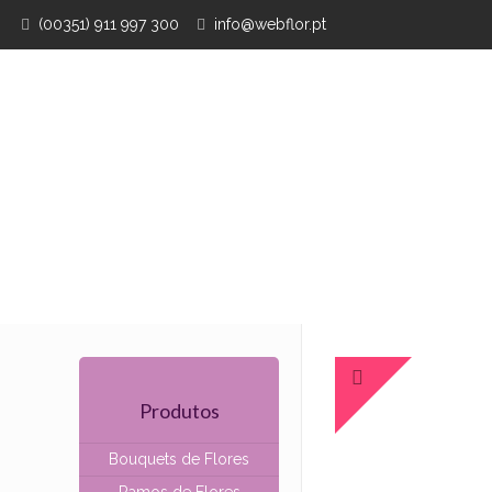
(00351) 911 997 300
info@webflor.pt
Produtos
Bouquets de Flores