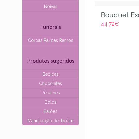
Noivas
Bouquet Ex
44.72
€
Funerais
Coroas Palmas Ramos
Produtos sugeridos
Bebidas
Chocolates
Peluches
Bolos
Balões
Manutenção de Jardim