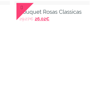
Bouquet Rosas Classicas
29.27
€
26.02
€