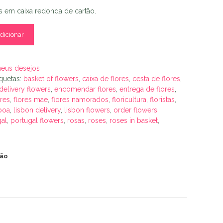
es em caixa redonda de cartão.
dicionar
meus desejos
iquetas:
basket of flowers
,
caixa de flores
,
cesta de flores
,
delivery flowers
,
encomendar flores
,
entrega de flores
,
ores
,
flores mae
,
flores namorados
,
floricultura
,
floristas
,
sboa
,
lisbon delivery
,
lisbon flowers
,
order flowers
gal
,
portugal flowers
,
rosas
,
roses
,
roses in basket
,
ção