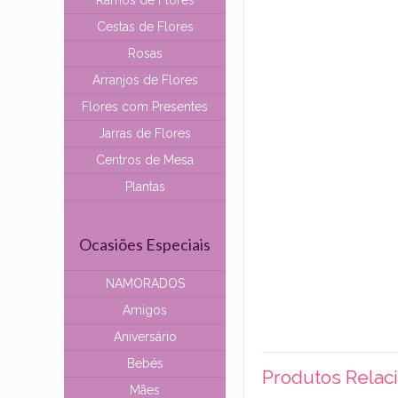
Ramos de Flores
Cestas de Flores
Rosas
Arranjos de Flores
Flores com Presentes
Jarras de Flores
Centros de Mesa
Plantas
Ocasiões Especiais
NAMORADOS
Amigos
Aniversário
Bebés
Produtos Relac
Mães