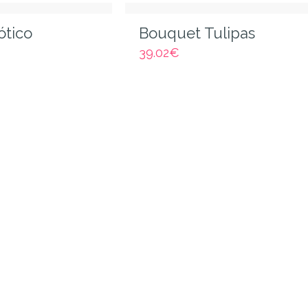
ótico
Bouquet Tulipas
39.02
€