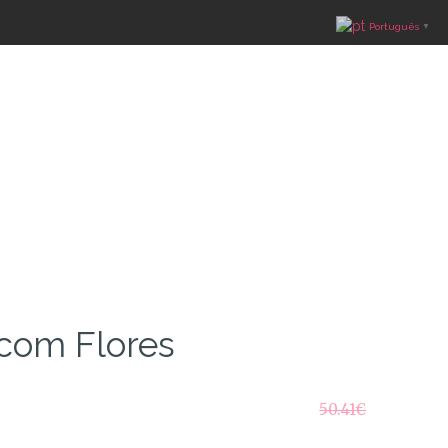
Português
▼
 com Flores
50.41
€