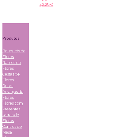
42.28
€
Produtos
Bouquets de
Flores
Ramos de
Flores
Cestas de
Flores
Rosas
Arranjos de
Flores
Flores com
Presentes
Jarras de
Flores
Centros de
Mesa