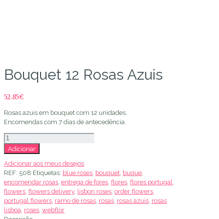
Loja de Flores
Bouquet 12 Rosas Azuis
52.85
€
Rosas azuis em bouquet com 12 unidades.
Encomendas com 7 dias de antecedência.
Quantidade
de
Adicionar
Bouquet
Adicionar aos meus desejos
12
REF:
508
Etiquetas:
blue roses
,
bouquet
,
buque
,
Rosas
encomendar rosas
,
entrega de fores
,
flores
,
flores portugal
,
Azuis
flowers
,
flowers delivery
,
lisbon roses
,
order flowers
,
portugal flowers
,
ramo de rosas
,
rosas
,
rosas azuis
,
rosas
lisboa
,
roses
,
webflor