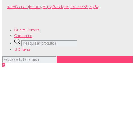
Quem Somos
Contactos
Products
search
0 itens
0