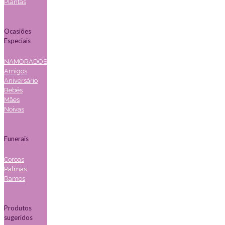
Plantas
Ocasiões
Especiais
NAMORADOS
Amigos
Aniversário
Bebés
Mães
Noivas
Funerais
Coroas
Palmas
Ramos
Produtos
sugeridos