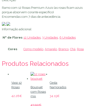
Descrição
Ramo com 12 Rosas Premium Azuis (as rosas ficam azuis
porque absorvem corante específico)
Encomendas com 7 dias de antecedência.
Informação adicional
Nº de Flores
12 Unidades
,
3 Unidades
,
6 Unidades
Cores
Como modelo
,
Amarelo
,
Branco
,
Chá
,
Rosa
Produtos Relacionados
Vaso 12
Cesta
Rosas
Bouquet
Namorados
com Rosas
42.28
€
34.15
€
mix
43.90
€