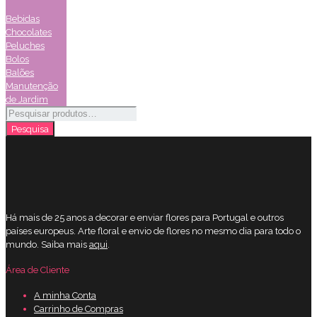
Bebidas
Chocolates
Peluches
Bolos
Balões
Manutenção
de Jardim
Pesquisar
por:
Pesquisa
Há mais de 25 anos a decorar e enviar flores para Portugal e outros
países europeus. Arte floral e envio de flores no mesmo dia para todo o
mundo. Saiba mais
aqui
.
Área de Cliente
A minha Conta
Carrinho de Compras