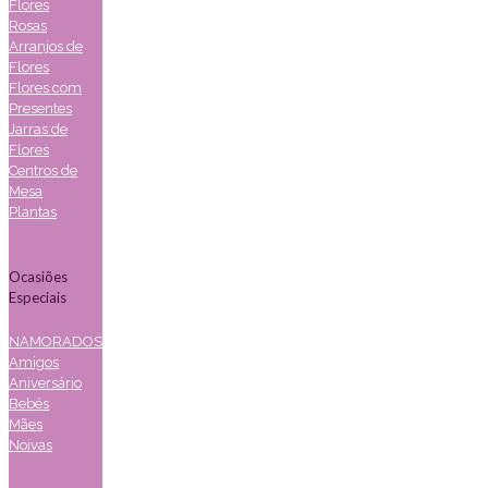
Flores
Rosas
Arranjos de
Flores
Flores com
Presentes
Jarras de
Flores
Centros de
Mesa
Plantas
Ocasiões
Especiais
NAMORADOS
Amigos
Aniversário
Bebés
Mães
Noivas