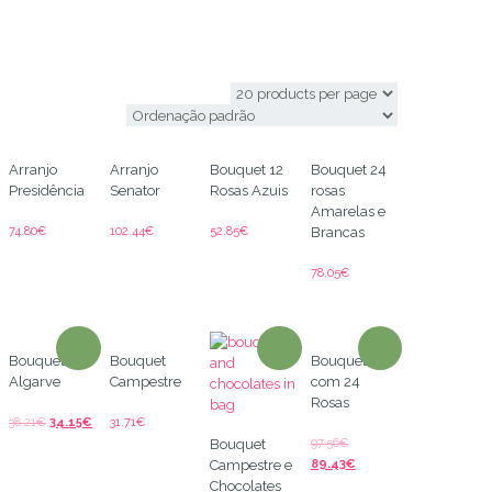
flowers
Arranjo
Arranjo
Bouquet 12
Bouquet 24
Presidência
Senator
Rosas Azuis
rosas
Amarelas e
74.80
€
102.44
€
52.85
€
Brancas
78.05
€
Bouquet
Bouquet
Bouquet
Algarve
Campestre
com 24
Rosas
38.21
€
34.15
€
31.71
€
97.56
€
Bouquet
89.43
€
Campestre e
Chocolates