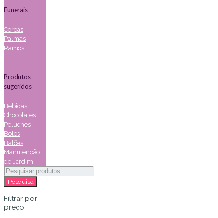
Funerais
Coroas
Palmas
Ramos
Produtos
sugeridos
Bebidas
Chocolates
Peluches
Bolos
Balões
Manutenção
de Jardim
Pesquisar
por:
Pesquisa
Filtrar por
preço