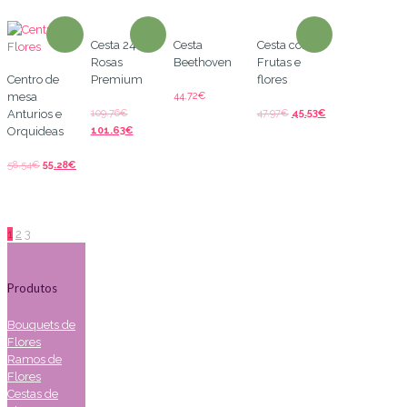
Cesta 24
Cesta
Cesta com
Rosas
Beethoven
Frutas e
Centro de
Premium
flores
44.72
€
mesa
109.76
€
47.97
€
45.53
€
Anturios e
101.63
€
Orquideas
58.54
€
55.28
€
1
2
3
Produtos
Bouquets de
Flores
Ramos de
Flores
Cestas de