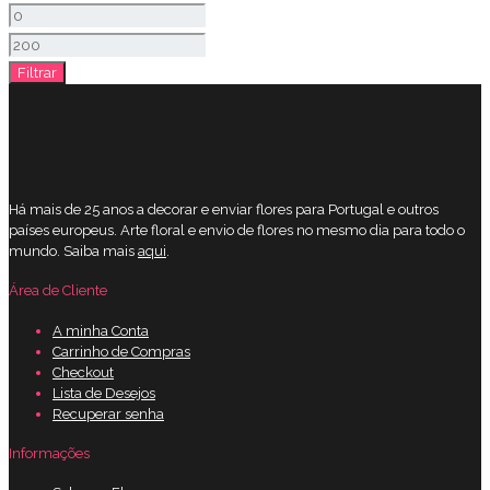
Preço
mínimo
Preço
Filtrar
máximo
Há mais de 25 anos a decorar e enviar flores para Portugal e outros
países europeus. Arte floral e envio de flores no mesmo dia para todo o
mundo. Saiba mais
aqui
.
Área de Cliente
A minha Conta
Carrinho de Compras
Checkout
Lista de Desejos
Recuperar senha
Informações