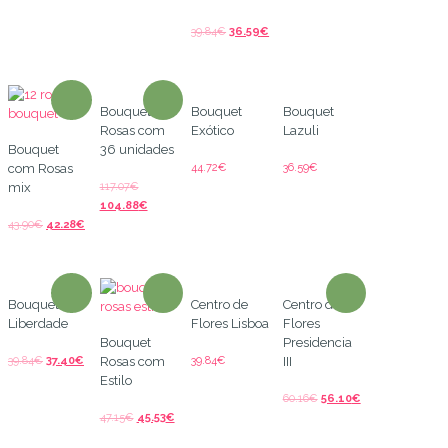
39.84
€
36.59
€
Bouquet de
Bouquet
Bouquet
Rosas com
Exótico
Lazuli
Bouquet
36 unidades
44.72
€
36.59
€
com Rosas
117.07
€
mix
104.88
€
43.90
€
42.28
€
Bouquet
Centro de
Centro de
Liberdade
Flores Lisboa
Flores
Bouquet
Presidencia
39.84
€
37.40
€
39.84
€
Rosas com
III
Estilo
60.16
€
56.10
€
47.15
€
45.53
€