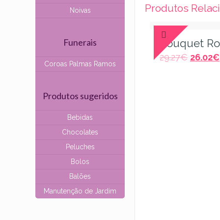
Produtos Relac
Noivas
Funerais
Bouquet Ros
29.27
€
26.02
€
Coroas Palmas Ramos
Produtos sugeridos
Bebidas
Chocolates
Peluches
Bolos
Balões
Manutenção de Jardim