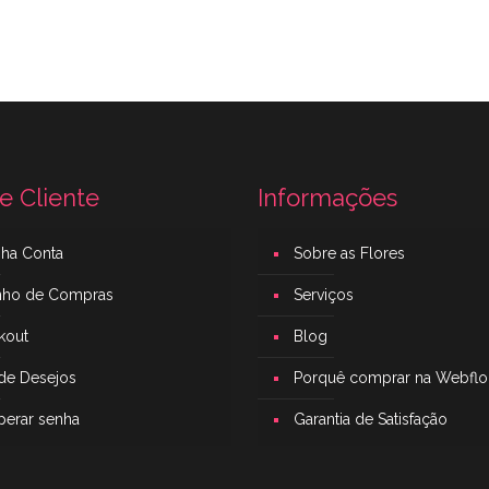
e Cliente
Informações
nha Conta
Sobre as Flores
inho de Compras
Serviços
kout
Blog
 de Desejos
Porquê comprar na Webflo
perar senha
Garantia de Satisfação