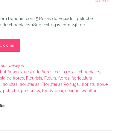
€
45.53
€
com bouquet com 5 Rosas do Equador, peluche
a de chocolates 180g. Entregas com 24h de
dicionar
meus desejos
t of flowers
,
cesta de flores
,
cesta rosas
,
chocolates
,
ta de flores
,
Fleurists
,
Fleurs
,
flores
,
floricultura
a
,
floristas
,
floristerias
,
Floristerias Portugal
,
florists
,
flower
s
,
peluche
,
presentes
,
teddy bear
,
ursinho
,
webflor
ção