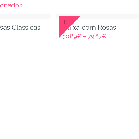
ionados
as Classicas
Caixa com Rosas
30.89
€
–
79.67
€