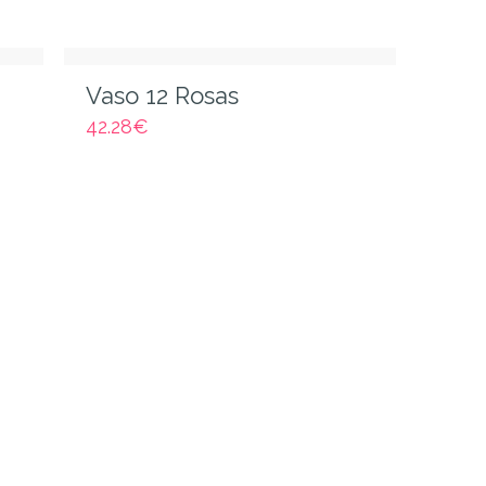
Vaso 12 Rosas
42.28
€