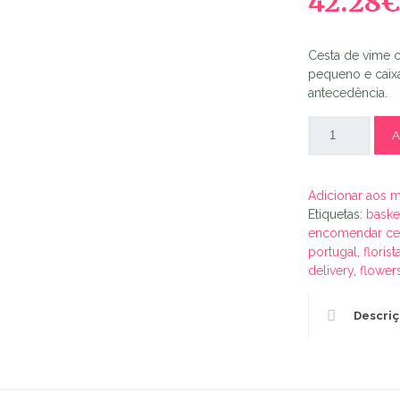
42.28
Cesta de vime 
pequeno e caix
antecedência.
A
Adicionar aos 
Etiquetas:
baske
encomendar ces
portugal
,
florist
delivery
,
flower
Descri