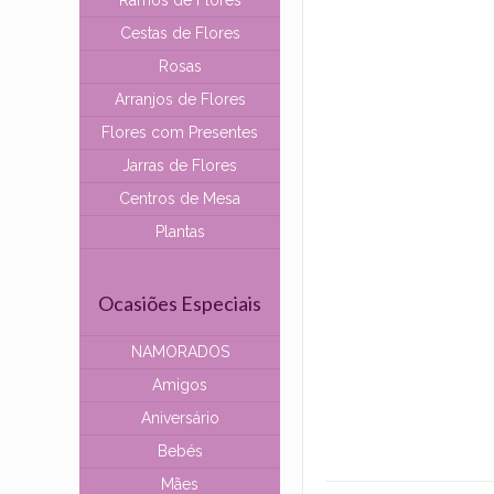
Ramos de Flores
Cestas de Flores
Rosas
Arranjos de Flores
Flores com Presentes
Jarras de Flores
Centros de Mesa
Plantas
Ocasiões Especiais
NAMORADOS
Amigos
Aniversário
Bebés
Mães