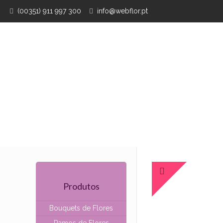
(00351) 911 997 300
info@webflor.pt
Produtos
Bouquets de Flores