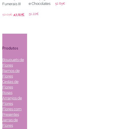
e Chocolates
52.85
€
Funerais III
51.22
€
52.03
€
47.97
€
Produtos
Bouquets de
Flores
Ramos de
Flores
Cestas de
Flores
Rosas
Arranjos de
Flores
Flores com
Presentes
Jarras de
Flores