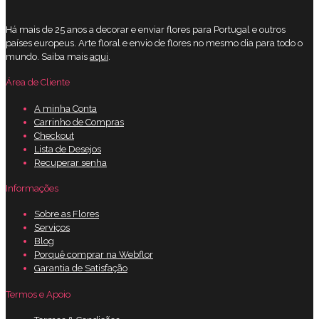
Há mais de 25 anos a decorar e enviar flores para Portugal e outros
países europeus. Arte floral e envio de flores no mesmo dia para todo o
mundo. Saiba mais
aqui
.
Área de Cliente
A minha Conta
Carrinho de Compras
Checkout
Lista de Desejos
Recuperar senha
Informações
Sobre as Flores
Serviços
Blog
Porquê comprar na Webflor
Garantia de Satisfação
Termos e Apoio