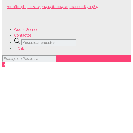
Quem Somos
Contactos
Products
search
0 itens
0