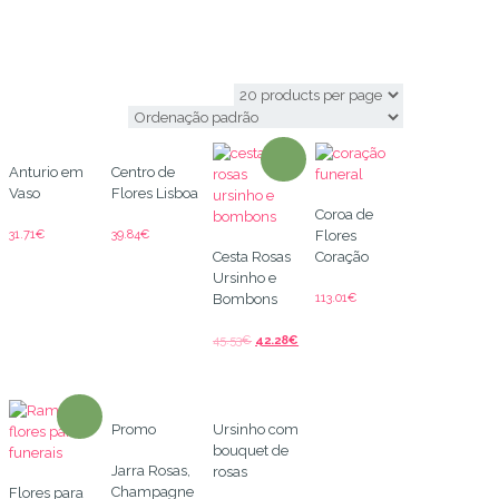
Fleurists
Anturio em
Centro de
Vaso
Flores Lisboa
Coroa de
31.71
€
39.84
€
Flores
Cesta Rosas
Coração
Ursinho e
113.01
€
Bombons
45.53
€
42.28
€
Promo
Ursinho com
bouquet de
Jarra Rosas,
rosas
Champagne
Flores para