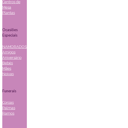
Centros de
Mesa
Plantas
Ocasiões
Especiais
NAMORADOS
Amigos
Aniversário
Bebés
Mães
Noivas
Funerais
Coroas
Palmas
Ramos