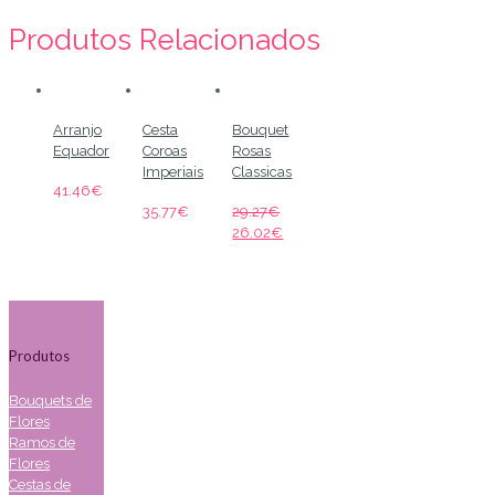
Produtos Relacionados
Arranjo
Cesta
Bouquet
Equador
Coroas
Rosas
Imperiais
Classicas
41.46
€
35.77
€
29.27
€
26.02
€
Produtos
Bouquets de
Flores
Ramos de
Flores
Cestas de