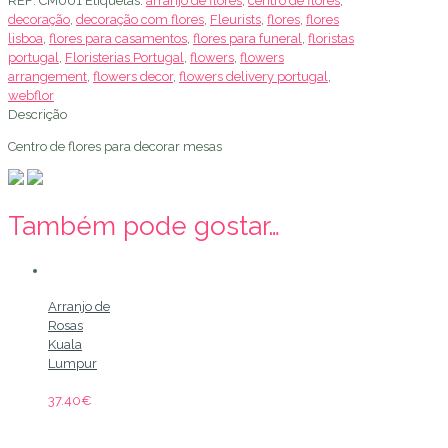
REF:
CM001
Etiquetas:
arranjo de flores
,
centro de flores
,
Flores
decoração
,
decoração com flores
,
Fleurists
,
flores
,
flores
Lisboa
lisboa
,
flores para casamentos
,
flores para funeral
,
floristas
portugal
,
Floristerias Portugal
,
flowers
,
flowers
arrangement
,
flowers decor
,
flowers delivery portugal
,
webflor
Descrição
Centro de flores para decorar mesas
Também pode gostar…
Arranjo de
Rosas
Kuala
Lumpur
37.40
€