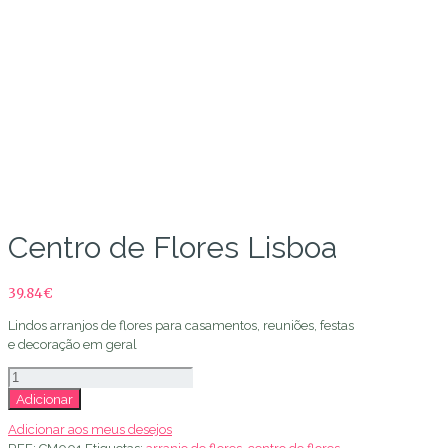
Loja de Flores
Centro de Flores Lisboa
39.84
€
Lindos arranjos de flores para casamentos, reuniões, festas
e decoração em geral
Quantidade
de
Adicionar
Centro
Adicionar aos meus desejos
de