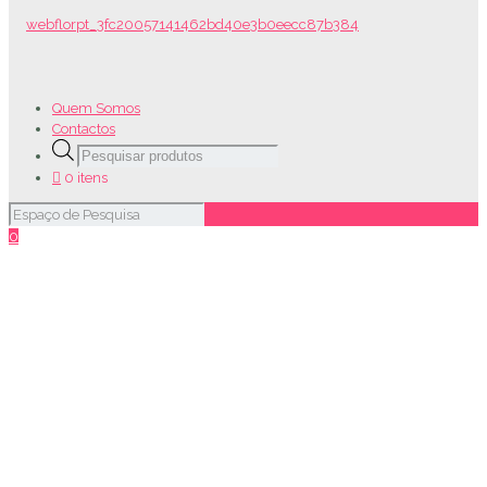
Quem Somos
Contactos
Products
search
0 itens
0