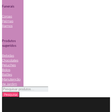
Funerais
Coroas
Palmas
Ramos
Produtos
sugeridos
Bebidas
Chocolates
Peluches
Bolos
Balões
Manutenção
de Jardim
Pesquisar
por:
Pesquisa