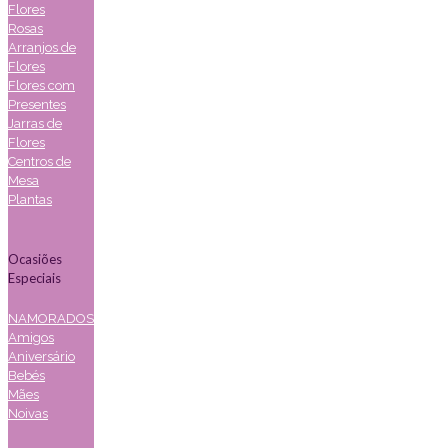
Flores
Rosas
Arranjos de
Flores
Flores com
Presentes
Jarras de
Flores
Centros de
Mesa
Plantas
Ocasiões
Especiais
NAMORADOS
Amigos
Aniversário
Bebés
Mães
Noivas