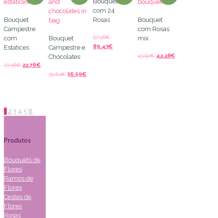
Bouquet
com 24
Bouquet
Rosas
Bouquet
Campestre
com Rosas
97.56
€
com
Bouquet
mix
89.43
€
Estatices
Campestre e
43.90
€
42.28
€
Chocolates
23.58
€
22.76
€
39.84
€
36.59
€
1
2
3
4
5
6
Produtos
Bouquets de
Flores
Ramos de
Flores
Cestas de
Flores
Rosas