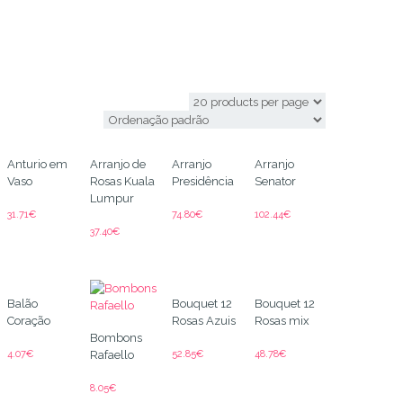
Oeiras
Anturio em
Arranjo de
Arranjo
Arranjo
Vaso
Rosas Kuala
Presidência
Senator
Lumpur
31.71
€
74.80
€
102.44
€
37.40
€
Balão
Bouquet 12
Bouquet 12
Coração
Rosas Azuis
Rosas mix
Bombons
4.07
€
52.85
€
48.78
€
Rafaello
8.05
€