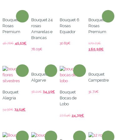
Bouquet 12
Bouquet 24
Bouquet 6
Bouquet 60
Rosas
rosas
Rosas
Rosas
Premium
Amarelas e
Equador
Premium
Brancas
48.78
€
45.53
€
30.89
€
170.73
€
78.05
€
160.98
€
Bouquet
Bouquet
Algarve
Campestre
38.21
€
34.15
€
31.71
€
Bouquet
Bouquet
Alegria
Bocas de
Lobo
34.96
€
32.52
€
27.64
€
24.39
€