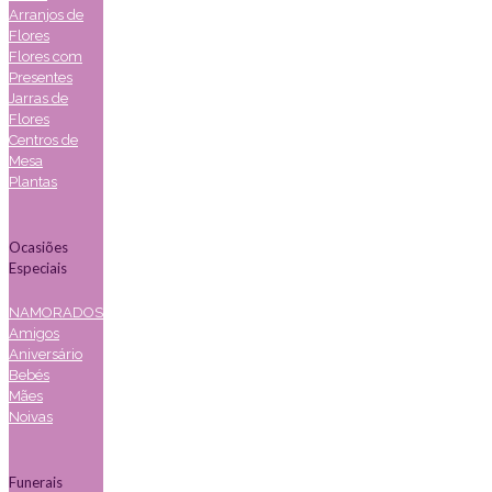
Arranjos de
Flores
Flores com
Presentes
Jarras de
Flores
Centros de
Mesa
Plantas
Ocasiões
Especiais
NAMORADOS
Amigos
Aniversário
Bebés
Mães
Noivas
Funerais