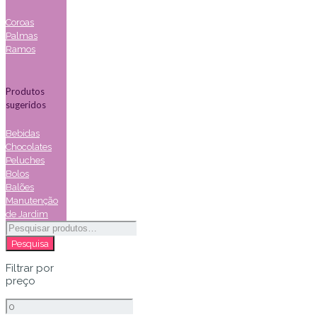
Coroas
Palmas
Ramos
Produtos
sugeridos
Bebidas
Chocolates
Peluches
Bolos
Balões
Manutenção
de Jardim
Pesquisar
por:
Pesquisa
Filtrar por
preço
Preço