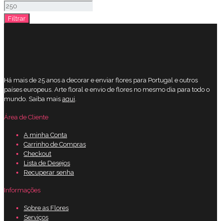
mínimo
Preço
Filtrar
máximo
Há mais de 25 anos a decorar e enviar flores para Portugal e outros
países europeus. Arte floral e envio de flores no mesmo dia para todo o
mundo. Saiba mais
aqui
.
Área de Cliente
A minha Conta
Carrinho de Compras
Checkout
Lista de Desejos
Recuperar senha
Informações
Sobre as Flores
Serviços