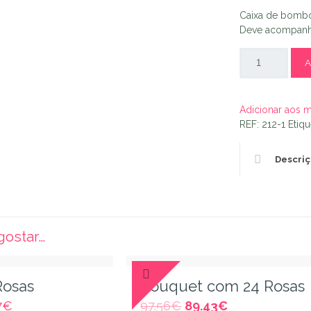
Caixa de bombo
Deve acompanha
A
Adicionar aos 
REF:
212-1
Etiqu
Descri
ostar…
Rosas
Bouquet com 24 Rosas
7
€
97.56
€
89.43
€