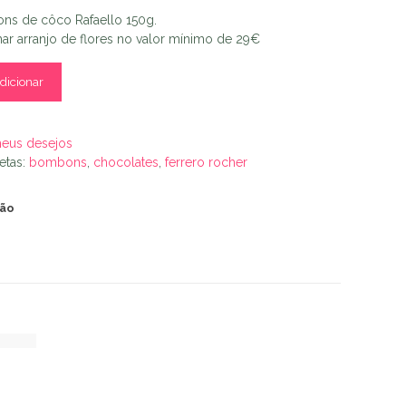
ns de côco Rafaello 150g.
r arranjo de flores no valor mínimo de 29€
dicionar
meus desejos
etas:
bombons
,
chocolates
,
ferrero rocher
ção