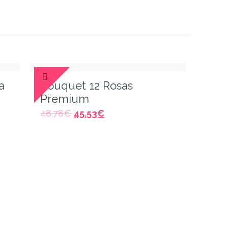
a
Bouquet 12 Rosas
Premium
48.78
€
45.53
€