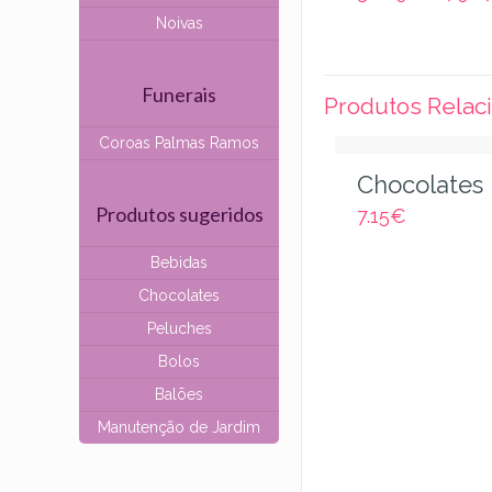
Noivas
Funerais
Produtos Relac
Coroas Palmas Ramos
Chocolates 
Produtos sugeridos
7.15
€
Bebidas
Chocolates
Peluches
Bolos
Balões
Manutenção de Jardim