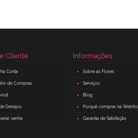
e Cliente
Informações
nha Conta
Sobre as Flores
inho de Compras
Serviços
kout
Blog
 de Desejos
Porquê comprar na Webflo
perar senha
Garantia de Satisfação