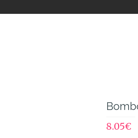
Loja de Flores
Bombo
8.05
€