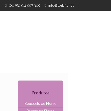
(00351) 911 997 300
info@webflor.pt
Produtos
Bouquets de Flores