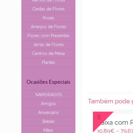
Ramos de Flores
Cestas de Flores
Rosas
Arranjos de Flores
Flores com Presentes
Jarras de Flores
Centros de Mesa
Plantas
Ocasiões Especiais
NAMORADOS
Também pode g
Amigos
Aniversário
Caixa com 
Bebés
30.89
€
–
79.6
Mães