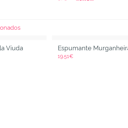
ionados
la Viuda
Espumante Murganheir
19.51
€