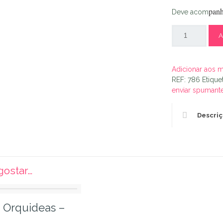
panh
Deve acom
A
Adicionar aos 
REF:
786
Etique
enviar spumant
Descri
ostar…
 Orquideas –