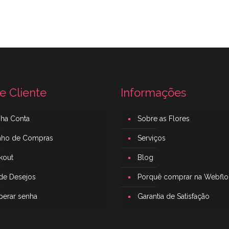
e Cliente
Informações
nha Conta
Sobre as Flores
inho de Compras
Serviços
kout
Blog
 de Desejos
Porquê comprar na Webflo
perar senha
Garantia de Satisfação