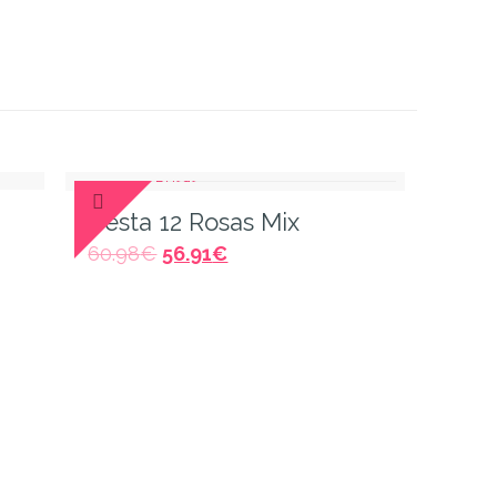
Cesta 12 Rosas Mix
60.98
€
56.91
€