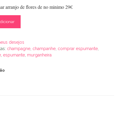
ar arranjo de flores de no minimo 29€
dicionar
meus desejos
tas:
champagne
,
champanhe
,
comprar espumante
,
e
,
espumante
,
murganheira
ção