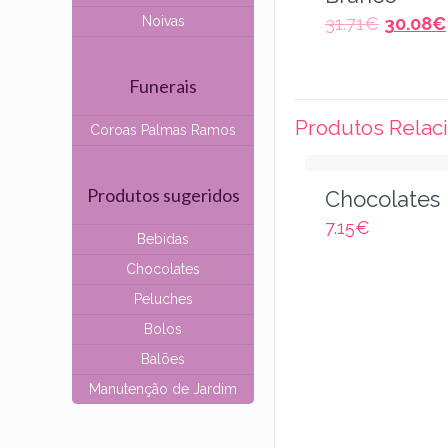
Noivas
31.71
€
30.08
€
Funerais
Produtos Relac
Coroas Palmas Ramos
Produtos sugeridos
Chocolates 
7.15
€
Bebidas
Chocolates
Peluches
Bolos
Balões
Manutenção de Jardim