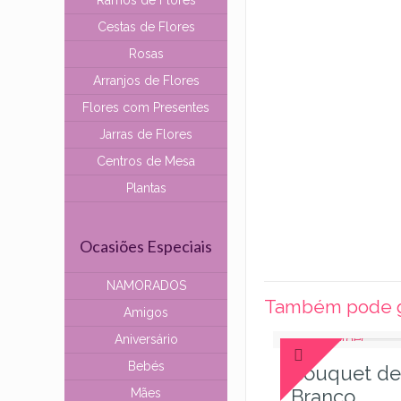
Ramos de Flores
Cestas de Flores
Rosas
Arranjos de Flores
Flores com Presentes
Jarras de Flores
Centros de Mesa
Plantas
Ocasiões Especiais
NAMORADOS
Também pode g
Amigos
Aniversário
Bebés
Bouquet de
Branco
Mães