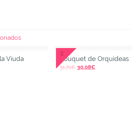
ionados
la Viuda
Bouquet de Orquideas
31.71
€
30.08
€