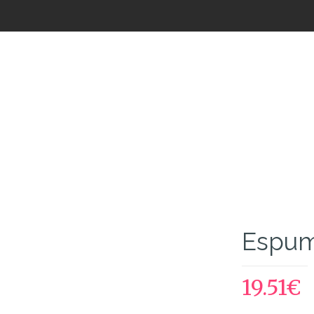
Loja de Flores
Espum
19.51
€