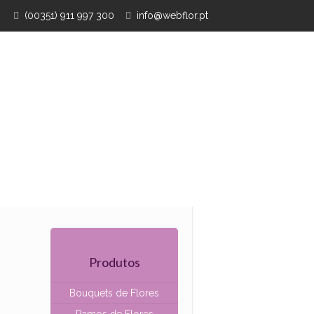
(00351) 911 997 300
info@webflor.pt
Produtos
Bouquets de Flores