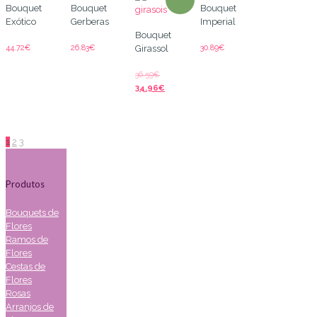
Bouquet
Bouquet
Bouquet
Exótico
Gerberas
Imperial
Bouquet
44.72
€
26.83
€
30.89
€
Girassol
36.59
€
34.96
€
1
2
3
Produtos
Bouquets de
Flores
Ramos de
Flores
Cestas de
Flores
Rosas
Arranjos de