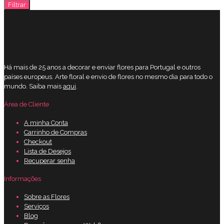
Filtrar
máximo
Há mais de 25 anos a decorar e enviar flores para Portugal e outros
países europeus. Arte floral e envio de flores no mesmo dia para todo o
mundo. Saiba mais
aqui
.
Área de Cliente
A minha Conta
Carrinho de Compras
Checkout
Lista de Desejos
Recuperar senha
Informações
Sobre as Flores
Serviços
Blog