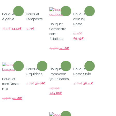
Bouquet
Bouquet
Bouquet
Algarve
Campestre
com 24
Bouquet
Rosas
38.21
€
34.15
€
31.71
€
Campestre
97.56
€
com
89.43
€
Estatices
23.58
€
22.76
€
Bouquet de
Bouquet de
Bouquet de
Orquideas
Rosas com
Rosas Stylo
Bouquet
36 unidades
31.71
€
30.08
€
40.65
€
38.21
€
com Rosas
117.07
€
mix
104.88
€
43.90
€
42.28
€