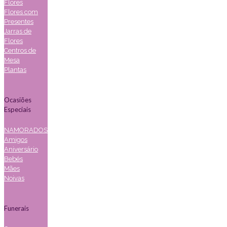
Flores
Flores com
Presentes
Jarras de
Flores
Centros de
Mesa
Plantas
Ocasiões
Especiais
NAMORADOS
Amigos
Aniversário
Bebés
Mães
Noivas
Funerais