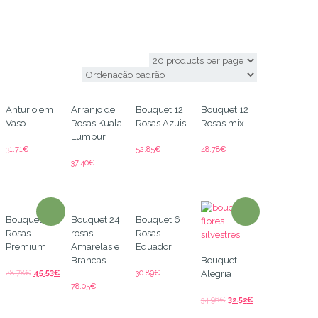
Vila Real
Anturio em
Arranjo de
Bouquet 12
Bouquet 12
Vaso
Rosas Kuala
Rosas Azuis
Rosas mix
Lumpur
31.71
€
52.85
€
48.78
€
37.40
€
Bouquet 12
Bouquet 24
Bouquet 6
Rosas
rosas
Rosas
Premium
Amarelas e
Equador
Brancas
Bouquet
48.78
€
45.53
€
30.89
€
Alegria
78.05
€
34.96
€
32.52
€