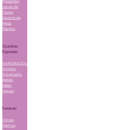
Presentes
Jarras de
Flores
Centros de
Mesa
Plantas
Ocasiões
Especiais
NAMORADOS
Amigos
Aniversário
Bebés
Mães
Noivas
Funerais
Coroas
Palmas