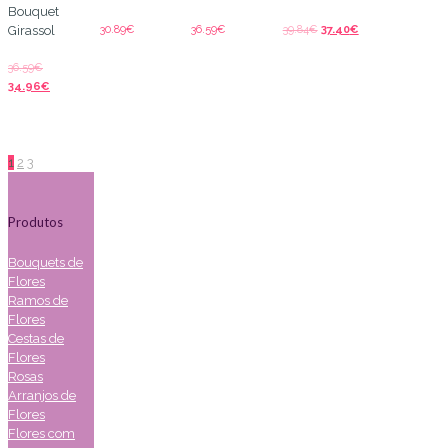
Bouquet
30.89
€
36.59
€
39.84
€
37.40
€
Girassol
36.59
€
34.96
€
1
2
3
Produtos
Bouquets de
Flores
Ramos de
Flores
Cestas de
Flores
Rosas
Arranjos de
Flores
Flores com