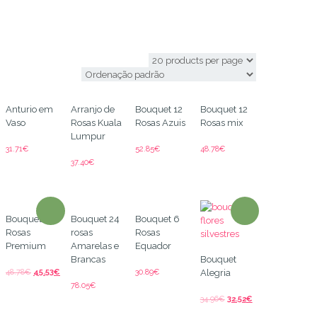
Rio Janeiro
Anturio em
Arranjo de
Bouquet 12
Bouquet 12
Vaso
Rosas Kuala
Rosas Azuis
Rosas mix
Lumpur
31.71
€
52.85
€
48.78
€
37.40
€
Bouquet 12
Bouquet 24
Bouquet 6
Rosas
rosas
Rosas
Premium
Amarelas e
Equador
Brancas
Bouquet
48.78
€
45.53
€
30.89
€
Alegria
78.05
€
34.96
€
32.52
€