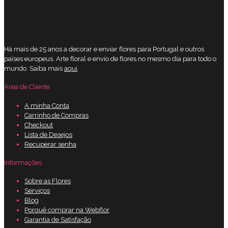
Há mais de 25 anos a decorar e enviar flores para Portugal e outros
países europeus. Arte floral e envio de flores no mesmo dia para todo o
mundo. Saiba mais
aqui
.
Área de Cliente
A minha Conta
Carrinho de Compras
Checkout
Lista de Desejos
Recuperar senha
Informações
Sobre as Flores
Serviços
Blog
Porquê comprar na Webflor
Garantia de Satisfação