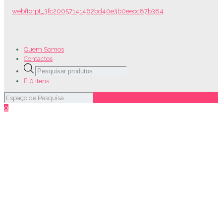
Quem Somos
Contactos
Products
search
0 itens
0