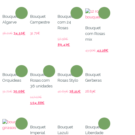
Bouquet
Bouquet
Bouquet
Algarve
Campestre
com 24
Rosas
Bouquet
38.21
€
34.15
€
31.71
€
com Rosas
97.56
€
mix
89.43
€
43.90
€
42.28
€
Bouquet de
Bouquet de
Bouquet de
Bouquet
Orquideas
Rosas com
Rosas Stylo
Gerberas
36 unidades
31.71
€
30.08
€
40.65
€
38.21
€
26.83
€
117.07
€
104.88
€
Bouquet
Bouquet
Bouquet
Imperial
Lazuli
Liberdade