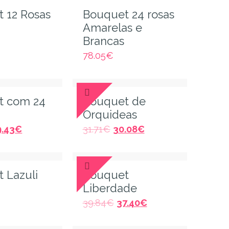
 12 Rosas
Bouquet 24 rosas
Amarelas e
Brancas
78.05
€
t com 24
Bouquet de
Orquideas
9.43
€
31.71
€
30.08
€
 Lazuli
Bouquet
Liberdade
39.84
€
37.40
€