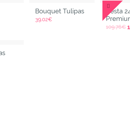
Bouquet Tulipas
Cesta 2
Premiu
39.02
€
109.76
€
as