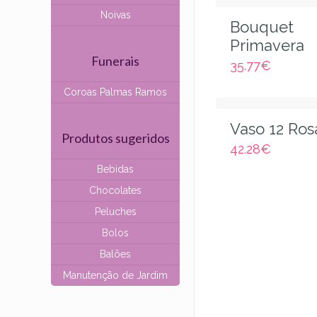
Noivas
Bouquet
Primavera
Funerais
35.77
€
Coroas Palmas Ramos
Vaso 12 Ros
Produtos sugeridos
42.28
€
Bebidas
Chocolates
Peluches
Bolos
Balões
Manutenção de Jardim