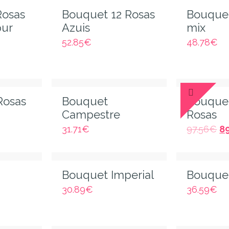
Rosas
Bouquet 12 Rosas
Bouquet
pur
Azuis
mix
52.85
€
48.78
€
Rosas
Bouquet
Bouque
Campestre
Rosas
31.71
€
97.56
€
8
Bouquet Imperial
Bouquet
30.89
€
36.59
€