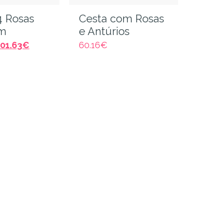
4 Rosas
Cesta com Rosas
m
e Antúrios
101.63
€
60.16
€