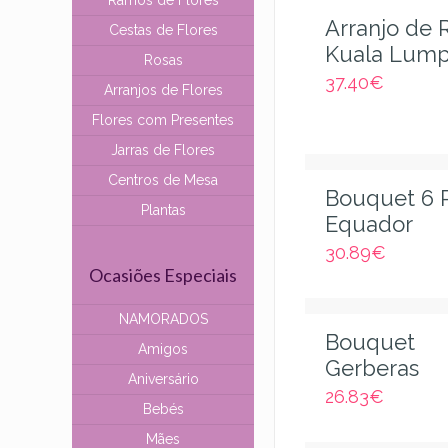
Ramos de Flores
Arranjo de 
Cestas de Flores
Kuala Lum
Rosas
37.40
€
Arranjos de Flores
Flores com Presentes
Jarras de Flores
Centros de Mesa
Bouquet 6 
Plantas
Equador
30.89
€
Ocasiões Especiais
NAMORADOS
Bouquet
Amigos
Gerberas
Aniversário
26.83
€
Bebés
Mães