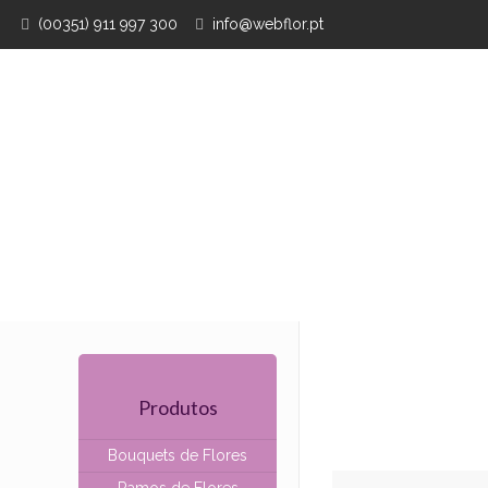
(00351) 911 997 300
info@webflor.pt
Produtos
Bouquets de Flores