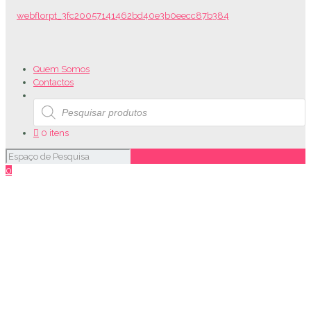
Quem Somos
Contactos
Products
search
0 itens
0