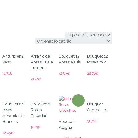
Qualquer
Anturio em
Arranjo de
Bouquet 12
Bouquet 12
Vaso
Rosas Kuala
Rosas Azuis
Rosas mix
Lumpur
31.71
€
52.85
€
48.78
€
37.40
€
Bouquet 24
Bouquet 6
Bouquet
rosas
Rosas
Campestre
Amarelas e
Equador
31.71
€
Brancas
Bouquet
30.89
€
Alegria
78.05
€