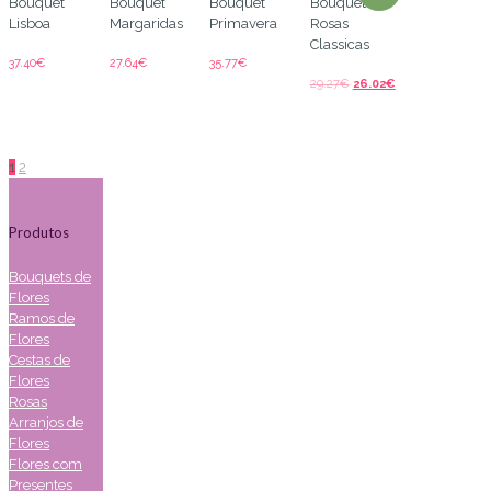
Bouquet
Bouquet
Bouquet
Bouquet
Lisboa
Margaridas
Primavera
Rosas
Classicas
37.40
€
27.64
€
35.77
€
29.27
€
26.02
€
1
2
Produtos
Bouquets de
Flores
Ramos de
Flores
Cestas de
Flores
Rosas
Arranjos de
Flores
Flores com
Presentes