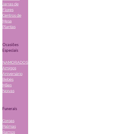
Jarras de
Flores
Centros de
Mesa
Plantas
Ocasiões
Especiais
NAMORADOS
Amigos
Aniversário
Bebés
Mães
Noivas
Funerais
Coroas
Palmas
Ramos