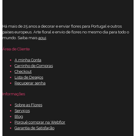
Há mais de 25 anos a decorar e enviar flores para Portugal e outros
países europeus. Arte floral e envio de flores no mesmo dia para todo o
mundo. Saiba mais
aqui
.
Área de Cliente
A minha Conta
Carrinho de Compras
Checkout
Lista de Desejos
Recuperar senha
Informações
Sobre as Flores
Serviços
Blog
Porquê comprar na Webflor
Garantia de Satisfação