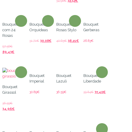
34.96
€
32.52
€
Bouquet
Bouquet de
Bouquet de
Bouquet
com 24
Orquideas
Rosas Stylo
Gerberas
Rosas
31.71
€
30.08
€
40.65
€
38.21
€
26.83
€
97.56
€
89.43
€
Bouquet
Bouquet
Bouquet
Imperial
Lazuli
Liberdade
Bouquet
30.89
€
36.59
€
39.84
€
37.40
€
Girassol
36.59
€
34.96
€