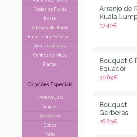
Ramos de Flores
Arranjo de 
Cestas de Flores
Kuala Lum
Rosas
37.40
€
Arranjos de Flores
Flores com Presentes
Jarras de Flores
Centros de Mesa
Bouquet 6 
Plantas
Equador
30.89
€
Ocasiões Especiais
NAMORADOS
Bouquet
Amigos
Gerberas
Aniversário
26.83
€
Bebés
Mães