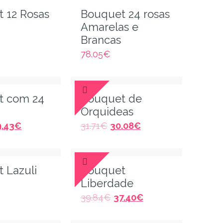
 12 Rosas
Bouquet 24 rosas
Amarelas e
Brancas
78.05
€
t com 24
Bouquet de
Orquideas
9.43
€
31.71
€
30.08
€
 Lazuli
Bouquet
Liberdade
39.84
€
37.40
€