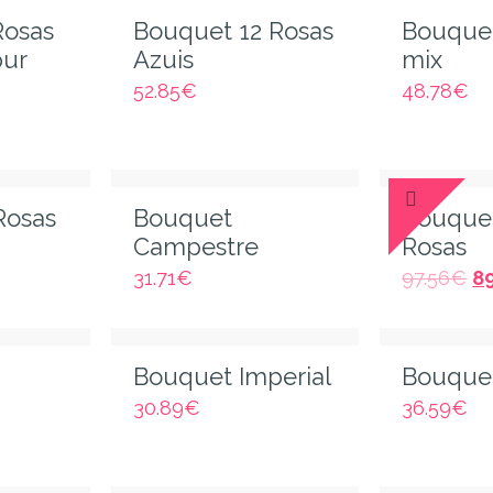
Rosas
Bouquet 12 Rosas
Bouquet
pur
Azuis
mix
52.85
€
48.78
€
Rosas
Bouquet
Bouque
Campestre
Rosas
31.71
€
97.56
€
8
Bouquet Imperial
Bouquet
30.89
€
36.59
€