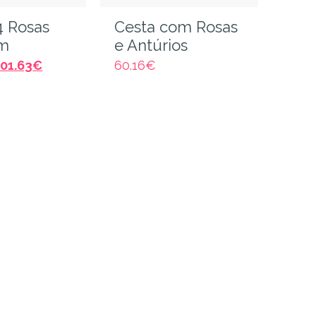
4 Rosas
Cesta com Rosas
m
e Antúrios
101.63
€
60.16
€