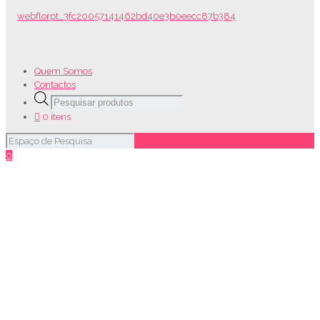
Quem Somos
Contactos
Products
search
0 itens
0