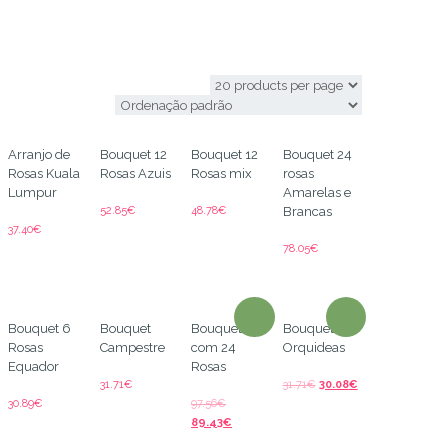
Qualquer
Arranjo de
Bouquet 12
Bouquet 12
Bouquet 24
Rosas Kuala
Rosas Azuis
Rosas mix
rosas
Lumpur
Amarelas e
52.85
€
48.78
€
Brancas
37.40
€
78.05
€
Bouquet 6
Bouquet
Bouquet
Bouquet de
Rosas
Campestre
com 24
Orquideas
Equador
Rosas
31.71
€
31.71
€
30.08
€
30.89
€
97.56
€
89.43
€