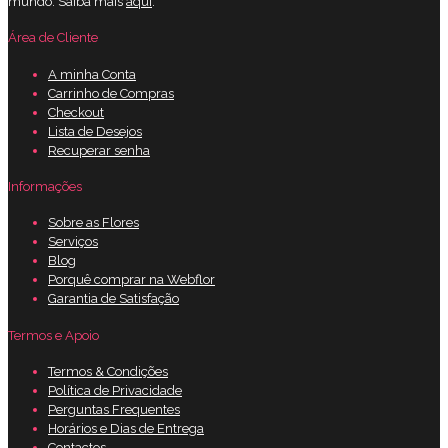
mundo. Saiba mais
aqui
.
Área de Cliente
A minha Conta
Carrinho de Compras
Checkout
Lista de Desejos
Recuperar senha
Informações
Sobre as Flores
Serviços
Blog
Porquê comprar na Webflor
Garantia de Satisfação
Termos e Apoio
Termos & Condições
Política de Privacidade
Perguntas Frequentes
Horários e Dias de Entrega
Contactos