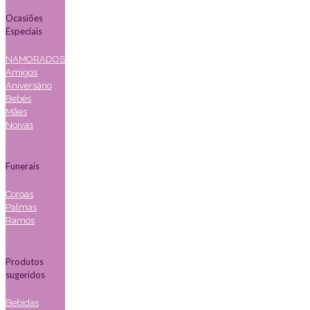
Ocasiões
Especiais
NAMORADOS
Amigos
Aniversário
Bebés
Mães
Noivas
Funerais
Coroas
Palmas
Ramos
Produtos
sugeridos
Bebidas