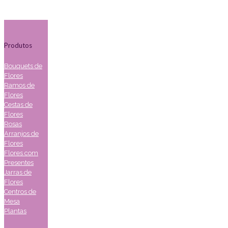
Produtos
Bouquets de
Flores
Ramos de
Flores
Cestas de
Flores
Rosas
Arranjos de
Flores
Flores com
Presentes
Jarras de
Flores
Centros de
Mesa
Plantas