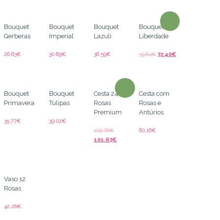
Bouquet
Bouquet
Bouquet
Bouquet
Gerberas
Imperial
Lazuli
Liberdade
26.83
€
30.89
€
36.59
€
39.84
€
37.40
€
Bouquet
Bouquet
Cesta 24
Cesta com
Primavera
Tulipas
Rosas
Rosas e
Premium
Antúrios
35.77
€
39.02
€
109.76
€
60.16
€
101.63
€
Vaso 12
Rosas
42.28
€