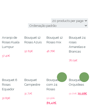
México
Arranjo de
Bouquet 12
Bouquet 12
Bouquet 24
Rosas Kuala
Rosas Azuis
Rosas mix
rosas
Lumpur
Amarelas e
52.85
€
48.78
€
Brancas
37.40
€
78.05
€
Bouquet 6
Bouquet
Bouquet
Bouquet de
Rosas
Campestre
com 24
Orquideas
Equador
Rosas
31.71
€
31.71
€
30.08
€
30.89
€
97.56
€
89.43
€