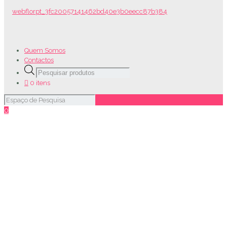
Quem Somos
Contactos
Products
search
0 itens
0