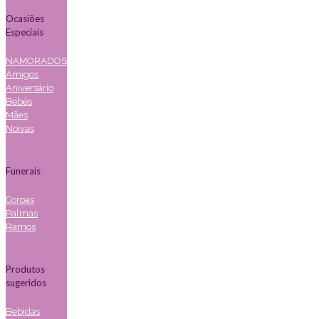
Ocasiões
Especiais
NAMORADOS
Amigos
Aniversário
Bebés
Mães
Noivas
Funerais
Coroas
Palmas
Ramos
Produtos
sugeridos
Bebidas