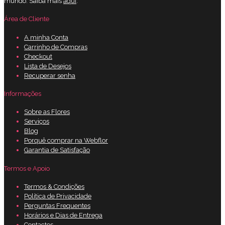
mundo. Saiba mais
aqui
.
Área de Cliente
A minha Conta
Carrinho de Compras
Checkout
Lista de Desejos
Recuperar senha
Informações
Sobre as Flores
Serviços
Blog
Porquê comprar na Webflor
Garantia de Satisfação
Termos e Apoio
Termos & Condições
Política de Privacidade
Perguntas Frequentes
Horários e Dias de Entrega
Contactos