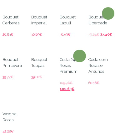
Bouquet
Bouquet
Bouquet
Bouquet
Gerberas
Imperial
Lazuli
Liberdade
26.83
€
30.89
€
36.59
€
39.84
€
37.40
€
Bouquet
Bouquet
Cesta 24
Cesta com
Primavera
Tulipas
Rosas
Rosas e
Premium
Antúrios
35.77
€
39.02
€
109.76
€
60.16
€
101.63
€
Vaso 12
Rosas
42.28
€