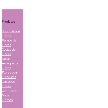
Produtos
Bouquets de
Flores
Ramos de
Flores
Cestas de
Flores
Rosas
Arranjos de
Flores
Flores com
Presentes
Jarras de
Flores
Centros de
Mesa
Plantas