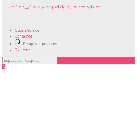
Quem Somos
Contactos
Products
search
0 itens
0