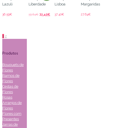
Lazuli
Liberdade
Lisboa
Margaridas
36.59
€
39.84
€
37.40
€
37.40
€
27.64
€
1
2
Produtos
Bouquets de
Flores
Ramos de
Flores
Cestas de
Flores
Rosas
Arranjos de
Flores
Flores com
Presentes
Jarras de