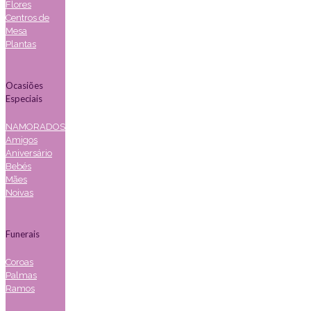
Flores
Centros de
Mesa
Plantas
Ocasiões
Especiais
NAMORADOS
Amigos
Aniversário
Bebés
Mães
Noivas
Funerais
Coroas
Palmas
Ramos