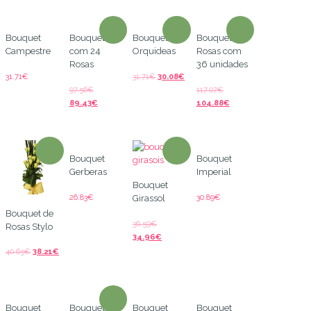
Bouquet
Bouquet
Bouquet de
Bouquet de
Campestre
com 24
Orquideas
Rosas com
Rosas
36 unidades
31.71
€
31.71
€
30.08
€
97.56
€
117.07
€
89.43
€
104.88
€
Bouquet
Bouquet
Gerberas
Imperial
Bouquet
26.83
€
30.89
€
Girassol
Bouquet de
36.59
€
Rosas Stylo
34.96
€
40.65
€
38.21
€
Bouquet
Bouquet
Bouquet
Bouquet