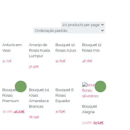
Holanda
Anturio em
Arranjo de
Bouquet 12
Bouquet 12
Vaso
Rosas Kuala
Rosas Azuis
Rosas mix
Lumpur
31.71
€
52.85
€
48.78
€
37.40
€
Bouquet 12
Bouquet 24
Bouquet 6
Rosas
rosas
Rosas
Premium
Amarelas e
Equador
Brancas
Bouquet
48.78
€
45.53
€
30.89
€
Alegria
78.05
€
34.96
€
32.52
€