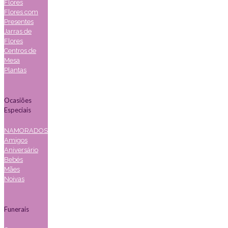
Flores
Flores com
Presentes
Jarras de
Flores
Centros de
Mesa
Plantas
Ocasiões
Especiais
NAMORADOS
Amigos
Aniversário
Bebés
Mães
Noivas
Funerais