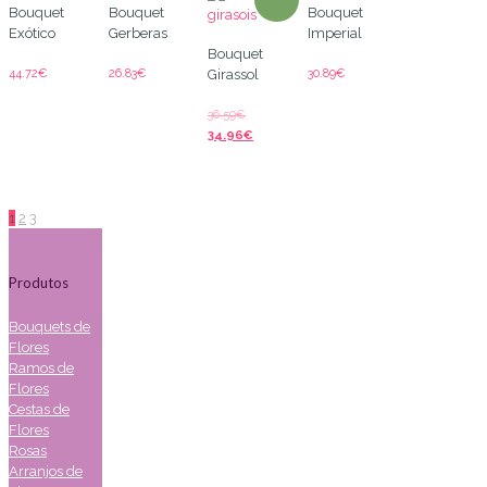
Bouquet
Bouquet
Bouquet
Exótico
Gerberas
Imperial
Bouquet
44.72
€
26.83
€
30.89
€
Girassol
36.59
€
34.96
€
1
2
3
Produtos
Bouquets de
Flores
Ramos de
Flores
Cestas de
Flores
Rosas
Arranjos de