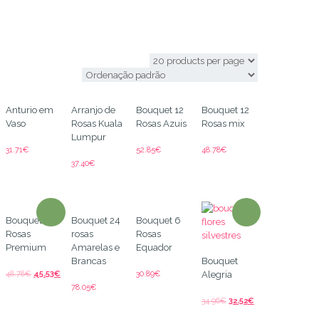
Guarda
Anturio em
Arranjo de
Bouquet 12
Bouquet 12
Vaso
Rosas Kuala
Rosas Azuis
Rosas mix
Lumpur
31.71
€
52.85
€
48.78
€
37.40
€
Bouquet 12
Bouquet 24
Bouquet 6
Rosas
rosas
Rosas
Premium
Amarelas e
Equador
Brancas
Bouquet
48.78
€
45.53
€
30.89
€
Alegria
78.05
€
34.96
€
32.52
€