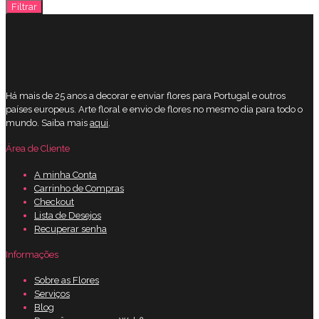
Filtrar
máximo
Há mais de 25 anos a decorar e enviar flores para Portugal e outros
países europeus. Arte floral e envio de flores no mesmo dia para todo o
mundo. Saiba mais
aqui
.
Área de Cliente
A minha Conta
Carrinho de Compras
Checkout
Lista de Desejos
Recuperar senha
Informações
Sobre as Flores
Serviços
Blog