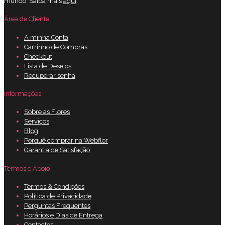
mundo. Saiba mais
aqui
.
Área de Cliente
A minha Conta
Carrinho de Compras
Checkout
Lista de Desejos
Recuperar senha
Informações
Sobre as Flores
Serviços
Blog
Porquê comprar na Webflor
Garantia de Satisfação
Termos e Apoio
Termos & Condições
Política de Privacidade
Perguntas Frequentes
Horários e Dias de Entrega
Contactos