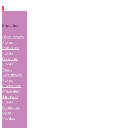
1
2
Produtos
Bouquets de
Flores
Ramos de
Flores
Cestas de
Flores
Rosas
Arranjos de
Flores
Flores com
Presentes
Jarras de
Flores
Centros de
Mesa
Plantas