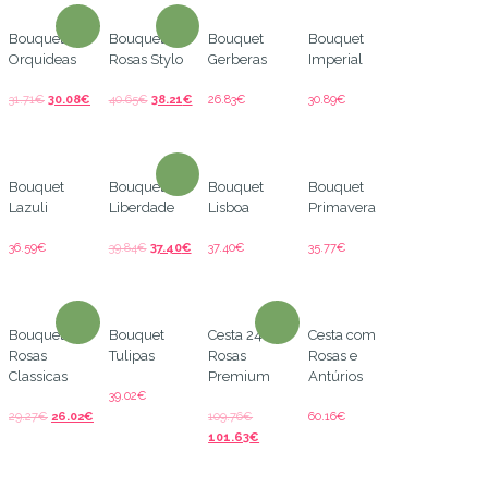
Bouquet de
Bouquet de
Bouquet
Bouquet
Orquideas
Rosas Stylo
Gerberas
Imperial
31.71
€
30.08
€
40.65
€
38.21
€
26.83
€
30.89
€
Bouquet
Bouquet
Bouquet
Bouquet
Lazuli
Liberdade
Lisboa
Primavera
36.59
€
39.84
€
37.40
€
37.40
€
35.77
€
Bouquet
Bouquet
Cesta 24
Cesta com
Rosas
Tulipas
Rosas
Rosas e
Classicas
Premium
Antúrios
39.02
€
29.27
€
26.02
€
109.76
€
60.16
€
101.63
€