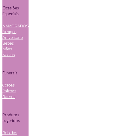
Ocasiões
Especiais
NAMORADOS
Amigos
Aniversário
Bebés
Mães
Noivas
Funerais
Coroas
Palmas
Ramos
Produtos
sugeridos
Bebidas