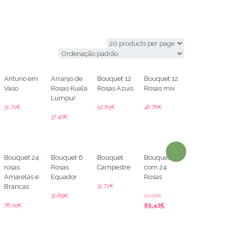
Austria
Anturio em
Arranjo de
Bouquet 12
Bouquet 12
Vaso
Rosas Kuala
Rosas Azuis
Rosas mix
Lumpur
31.71
€
52.85
€
48.78
€
37.40
€
Bouquet 24
Bouquet 6
Bouquet
Bouquet
rosas
Rosas
Campestre
com 24
Amarelas e
Equador
Rosas
31.71
€
Brancas
30.89
€
97.56
€
78.05
€
89.43
€