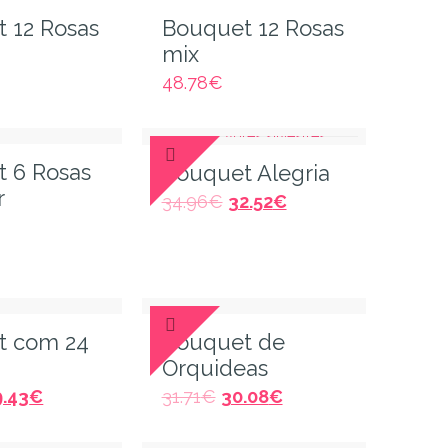
 12 Rosas
Bouquet 12 Rosas
mix
48.78
€
 6 Rosas
Bouquet Alegria
r
34.96
€
32.52
€
t com 24
Bouquet de
Orquideas
9.43
€
31.71
€
30.08
€