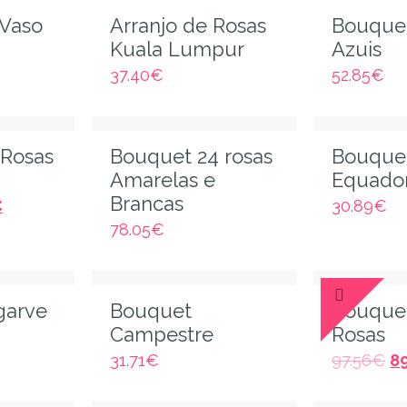
 Vaso
Arranjo de Rosas
Bouquet
Kuala Lumpur
Azuis
37.40
€
52.85
€
 Rosas
Bouquet 24 rosas
Bouquet
Amarelas e
Equado
Brancas
€
30.89
€
78.05
€
garve
Bouquet
Bouque
Campestre
Rosas
31.71
€
97.56
€
8