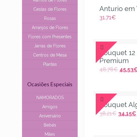
Ramos de Flores
Anturio em
Cestas de Flores
31.71
€
Rosas
Arranjos de Flores
Flores com Presentes
Jarras de Flores
Bouquet 12
Centros de Mesa
Premium
Plantas
48.78
€
45.53
Ocasiões Especiais
NAMORADOS
Bouquet Al
Amigos
38.21
€
34.15
€
Aniversário
Bebés
Mães