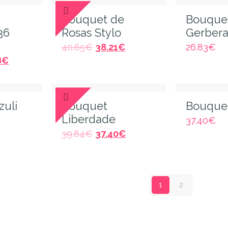
Bouquet de
Bouque
36
Rosas Stylo
Gerbera
40.65
€
38.21
€
26.83
€
8
€
zuli
Bouquet
Bouquet
Liberdade
37.40
€
39.84
€
37.40
€
1
2