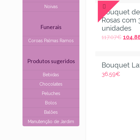
Noivas
Bouquet de
Rosas com 
Funerais
unidades
117.07
€
104.8
Coroas Palmas Ramos
Produtos sugeridos
Bouquet La
36.59
€
Bebidas
Chocolates
Peluches
Bolos
Balões
Manutenção de Jardim