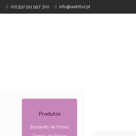
(00351) 911 997 300
info@webflor.pt
Produtos
Bouquets de Flores