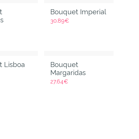
t
Bouquet Imperial
s
30.89
€
 Lisboa
Bouquet
Margaridas
27.64
€