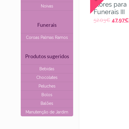
Flores para
Noivas
Funerais III
52.03
€
47.97
€
Funerais
Coroas Palmas Ramos
Produtos sugeridos
Bebidas
Chocolates
Peluches
Bolos
Balões
Manutenção de Jardim