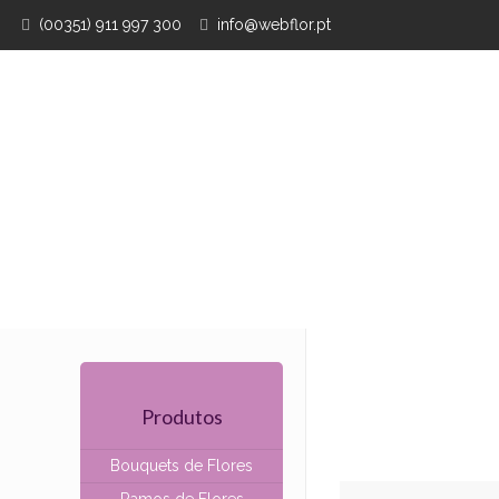
(00351) 911 997 300
info@webflor.pt
Produtos
Bouquets de Flores