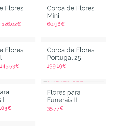
e Flores
Coroa de Flores
Mini
–
126.02
€
60.98
€
e Flores
Coroa de Flores
l
Portugal 25
–
145.53
€
199.19
€
para
Flores para
 I
Funerais II
.03
€
35.77
€