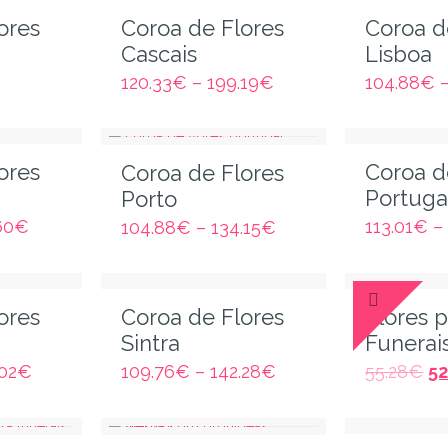
ores
Coroa de Flores
Coroa d
Cascais
Lisboa
120.33
€
–
199.19
€
104.88
€
ores
Coroa d
Coroa de Flores
Portuga
Porto
60
€
113.01
€
104.88
€
–
134.15
€
ores
Coroa de Flores
Flores 
Sintra
Funerais
02
€
109.76
€
–
142.28
€
55.28
€
52