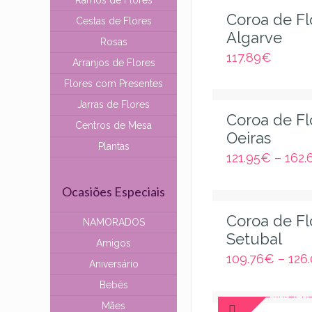
Ramos de Flores
Coroa de Fl
Cestas de Flores
Algarve
Rosas
117.89
€
Arranjos de Flores
Flores com Presentes
Jarras de Flores
Coroa de Fl
Centros de Mesa
Oeiras
Plantas
121.95
€
–
162.
Ocasiões Especiais
Coroa de Fl
NAMORADOS
Setubal
Amigos
109.76
€
–
126.
Aniversário
Bebés
Mães