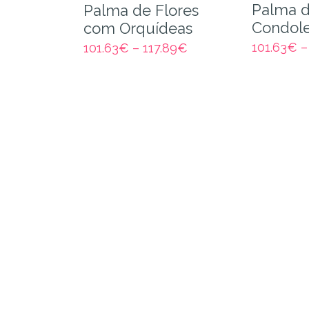
Palma d
Palma de Flores
Condole
com Orquídeas
101.63
€
101.63
€
–
117.89
€