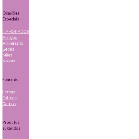
Ocasiões
Especiais
NAMORADOS
Amigos
Aniversário
Bebés
Mães
Noivas
Funerais
Coroas
Palmas
Ramos
Produtos
sugeridos