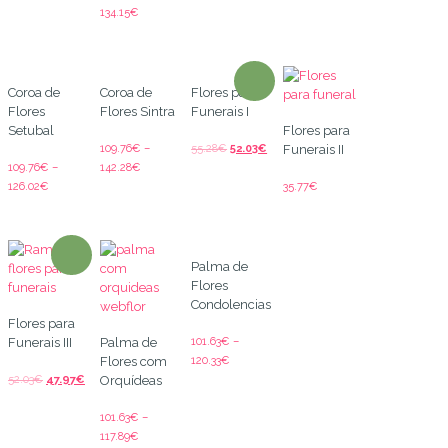
134.15
€
Coroa de
Coroa de
Flores para
Flores
Flores Sintra
Funerais I
Setubal
Flores para
109.76
€
–
55.28
€
52.03
€
Funerais II
109.76
€
–
142.28
€
126.02
€
35.77
€
Palma de
Flores
Condolencias
Flores para
101.63
€
–
Funerais III
Palma de
120.33
€
Flores com
52.03
€
47.97
€
Orquídeas
101.63
€
–
117.89
€