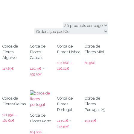
Médio
Coroa de
Coroa de
Coroa de
Coroa de
Flores
Flores
Flores Lisboa
Flores Mini
Algarve
Cascais
104.88
€
–
60.98
€
117.89
€
120.33
€
–
126.02
€
199.19
€
Coroa de
Coroa de
Coroa de
Flores Oeiras
Flores
Flores
Portugal
Portugal 25
121.95
€
–
Coroa de
162.60
€
113.01
€
–
199.19
€
Flores Porto
145.53
€
104.88
€
–