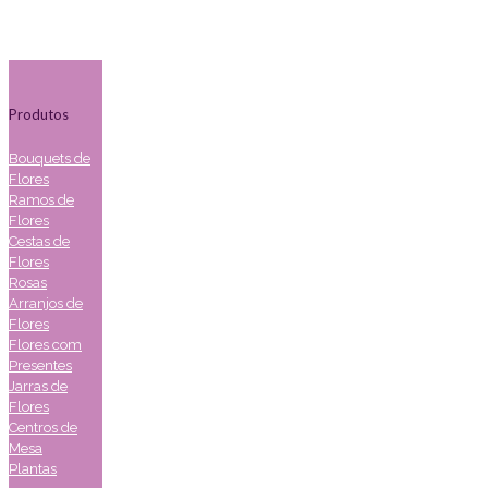
Produtos
Bouquets de
Flores
Ramos de
Flores
Cestas de
Flores
Rosas
Arranjos de
Flores
Flores com
Presentes
Jarras de
Flores
Centros de
Mesa
Plantas