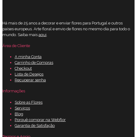
Há mais de 25 anos a decorar e enviar flores para Portugal e outros
países europeus. Arte floral e envio de flores no mesmo dia para todo o
mundo. Saiba mais
aqui
.
Área de Cliente
A minha Conta
Carrinho de Compras
Checkout
Lista de Desejos
Recuperar senha
Informações
Sobre as Flores
Serviços
Blog
Porquê comprar na Webflor
Garantia de Satisfação
Termos e Apoio