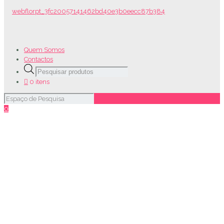
Quem Somos
Contactos
Products
search
0 itens
0