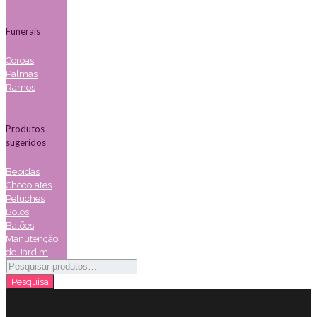
Funerais
Coroas
Palmas
Ramos
Produtos
sugeridos
Bebidas
Chocolates
Peluches
Bolos
Balões
Manutenção
de Jardim
Pesquisar
por:
Pesquisa