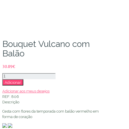
Loja de Flores
Bouquet Vulcano com
Balão
30.89
€
Quantidade
de
Adicionar
Bouquet
Adicionar aos meus desejos
Vulcano
REF:
806
com
Descrição
Balão
Cesta com flores da temporada com balão vermelho em
forma de coração