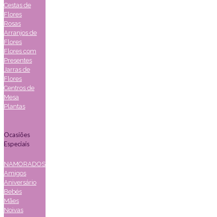
Cestas de
Flores
Rosas
Arranjos de
Flores
Flores com
Presentes
Jarras de
Flores
Centros de
Mesa
Plantas
Ocasiões
Especiais
NAMORADOS
Amigos
Aniversário
Bebés
Mães
Noivas