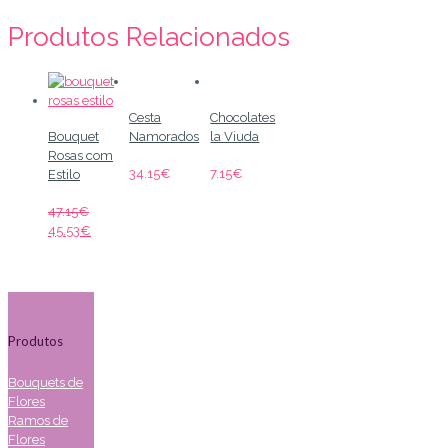
Produtos Relacionados
Cesta
Chocolates
Bouquet
Namorados
la Viuda
Rosas com
34.15
€
7.15
€
Estilo
47.15
€
45.53
€
Produtos
Bouquets de
Flores
Ramos de
Flores