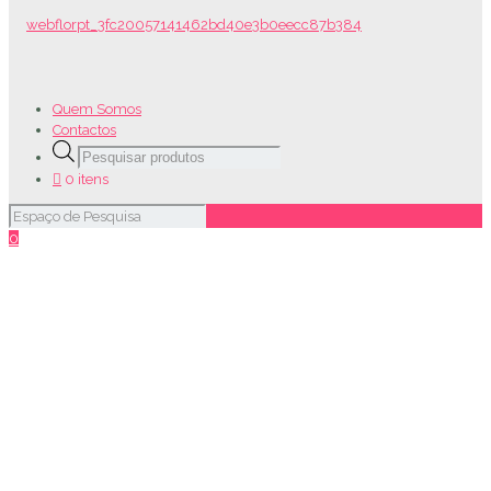
Quem Somos
Contactos
Products
search
0 itens
0