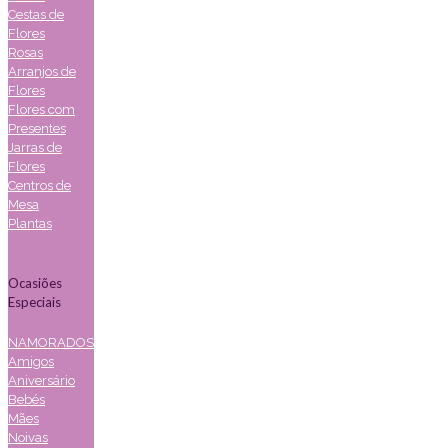
Cestas de
Flores
Rosas
Arranjos de
Flores
Flores com
Presentes
Jarras de
Flores
Centros de
Mesa
Plantas
Ocasiões
Especiais
NAMORADOS
Amigos
Aniversário
Bebés
Mães
Noivas