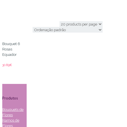
send roses
Bouquet 6
Rosas
Equador
30.89
€
Produtos
Bouquets de
Flores
Ramos de
Flores