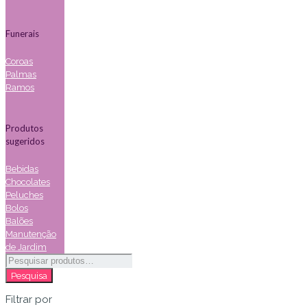
Funerais
Coroas
Palmas
Ramos
Produtos
sugeridos
Bebidas
Chocolates
Peluches
Bolos
Balões
Manutenção
de Jardim
Pesquisar
por:
Pesquisa
Filtrar por