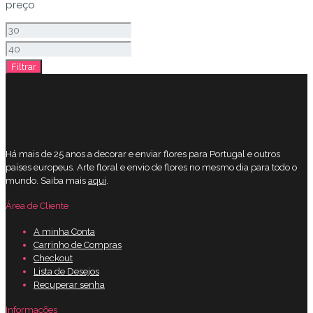
preço
Preço
mínimo
Preço
Filtrar
máximo
Há mais de 25 anos a decorar e enviar flores para Portugal e outros
países europeus. Arte floral e envio de flores no mesmo dia para todo o
mundo. Saiba mais
aqui
.
Área de Cliente
A minha Conta
Carrinho de Compras
Checkout
Lista de Desejos
Recuperar senha
Informações