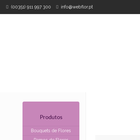
(00351) 911 997 300
info@webflor.pt
Produtos
Bouquets de Flores