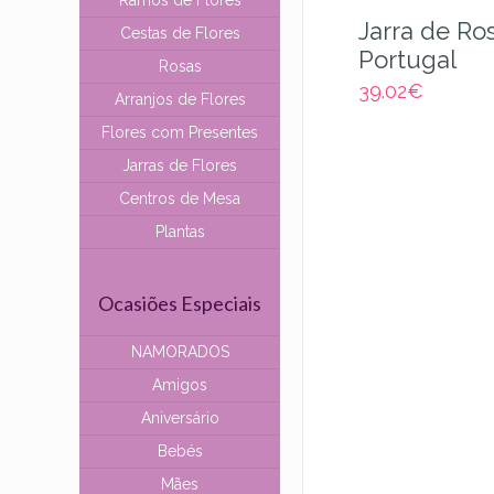
Ramos de Flores
Jarra de Ro
Cestas de Flores
Portugal
Rosas
39.02
€
Arranjos de Flores
Flores com Presentes
Jarras de Flores
Centros de Mesa
Plantas
Ocasiões Especiais
NAMORADOS
Amigos
Aniversário
Bebés
Mães