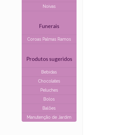
Noivas
Funerais
Coroas Palmas Ramos
Produtos sugeridos
Bebidas
Chocolates
Peluches
Bolos
Balões
Manutenção de Jardim