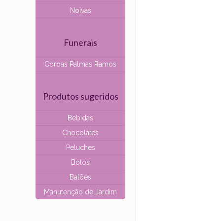
Noivas
Funerais
Coroas Palmas Ramos
Produtos sugeridos
Bebidas
Chocolates
Peluches
Bolos
Balões
Manutenção de Jardim