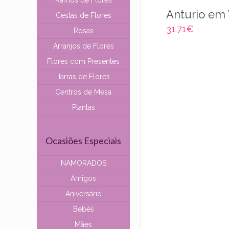
Ramos de Flores
Anturio em
Cestas de Flores
31.71
€
Rosas
Arranjos de Flores
Flores com Presentes
Jarras de Flores
Centros de Mesa
Plantas
Ocasiões Especiais
NAMORADOS
Amigos
Aniversário
Bebés
Mães