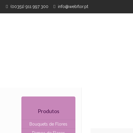
(00351) 911 997 300
info@webflor.pt
Produtos
Bouquets de Flores