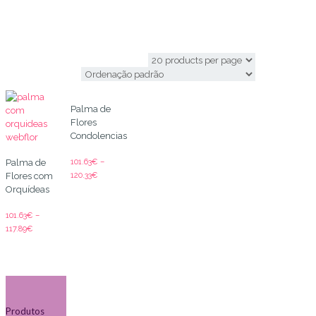
palma de flores
Palma de
Flores
Condolencias
101.63
€
–
Palma de
120.33
€
Flores com
Orquídeas
101.63
€
–
117.89
€
Produtos