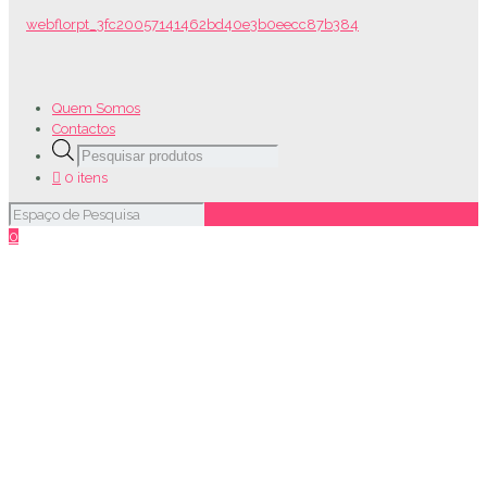
Quem Somos
Contactos
Products
search
0 itens
0