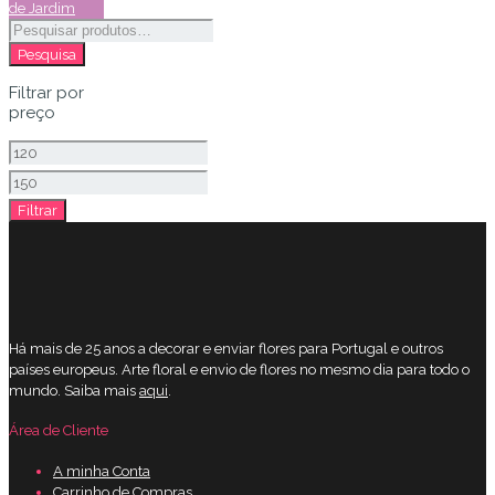
de Jardim
Pesquisar
por:
Pesquisa
Filtrar por
preço
Preço
mínimo
Preço
Filtrar
máximo
Há mais de 25 anos a decorar e enviar flores para Portugal e outros
países europeus. Arte floral e envio de flores no mesmo dia para todo o
mundo. Saiba mais
aqui
.
Área de Cliente
A minha Conta
Carrinho de Compras