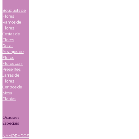
Bouquets de
Flores
Ramos de
Flores
Cestas de
Flores
Rosas
Arranjos de
Flores
Flores com
Presentes
Jarras de
Flores
Centros de
Mesa
Plantas
Ocasiões
Especiais
NAMORADOS