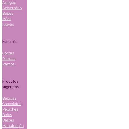
Amigos
Aniversário
Bebés
Mães
Noivas
Funerais
Coroas
Palmas
Ramos
Produtos
sugeridos
Bebidas
Chocolates
Peluches
Bolos
Balões
Manutenção