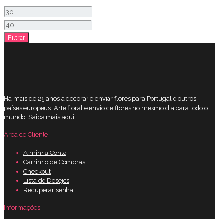
Preço
mínimo
Preço
Filtrar
máximo
Há mais de 25 anos a decorar e enviar flores para Portugal e outros
países europeus. Arte floral e envio de flores no mesmo dia para todo o
mundo. Saiba mais
aqui
.
Área de Cliente
A minha Conta
Carrinho de Compras
Checkout
Lista de Desejos
Recuperar senha
Informações