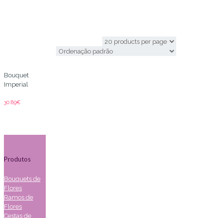
liliuns
Bouquet
Imperial
30.89
€
Produtos
Bouquets de
Flores
Ramos de
Flores
Cestas de