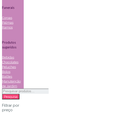
Funerais
Coroas
Palmas
Ramos
Produtos
sugeridos
Bebidas
Chocolates
Peluches
Bolos
Balões
Manutenção
de Jardim
Pesquisar
por:
Pesquisa
Filtrar por
preço