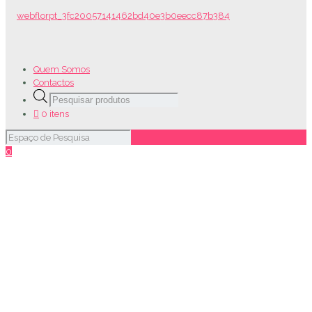
Quem Somos
Contactos
Products
search
0 itens
0