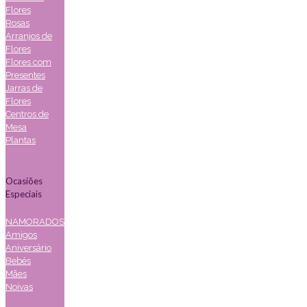
Flores
Rosas
Arranjos de
Flores
Flores com
Presentes
Jarras de
Flores
Centros de
Mesa
Plantas
Ocasiões
Especiais
NAMORADOS
Amigos
Aniversário
Bebés
Mães
Noivas