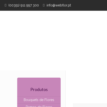
(00351) 911 997 300
info@webflor.pt
Produtos
Bouquets de Flores