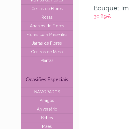
Ramos de Flores
Bouquet Im
Cestas de Flores
30.89
€
Rosas
Arranjos de Flores
Flores com Presentes
Jarras de Flores
Centros de Mesa
Plantas
Ocasiões Especiais
NAMORADOS
Amigos
Aniversário
Bebés
Mães