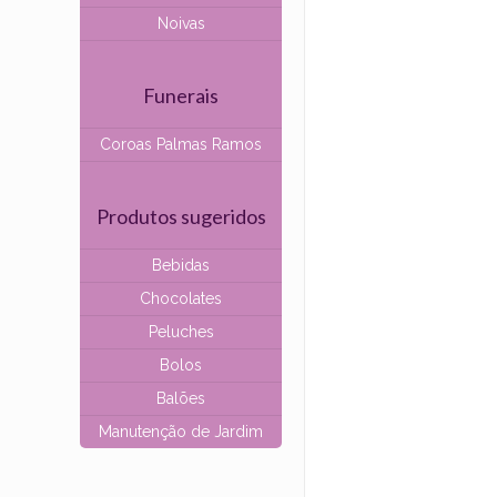
Noivas
Funerais
Coroas Palmas Ramos
Produtos sugeridos
Bebidas
Chocolates
Peluches
Bolos
Balões
Manutenção de Jardim