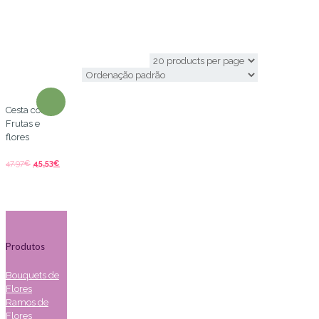
fruits basket
Cesta com
Frutas e
flores
47.97
€
45.53
€
Produtos
Bouquets de
Flores
Ramos de
Flores