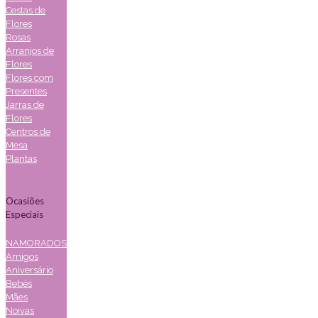
Cestas de
Flores
Rosas
Arranjos de
Flores
Flores com
Presentes
Jarras de
Flores
Centros de
Mesa
Plantas
Ocasiões
Especiais
NAMORADOS
Amigos
Aniversário
Bebés
Mães
Noivas