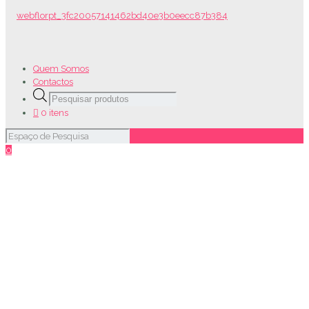
Quem Somos
Contactos
Products
search
0 itens
0