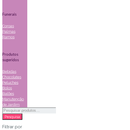
Funerais
Coroas
Palmas
Ramos
Produtos
sugeridos
Bebidas
Chocolates
Peluches
Bolos
Balões
Manutenção
de Jardim
Pesquisar
por:
Pesquisa
Filtrar por