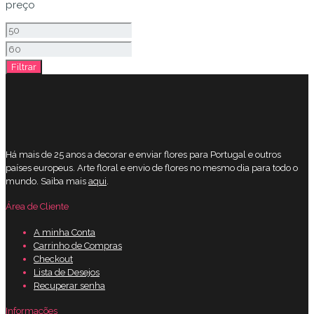
preço
Preço
mínimo
Preço
Filtrar
máximo
Há mais de 25 anos a decorar e enviar flores para Portugal e outros
países europeus. Arte floral e envio de flores no mesmo dia para todo o
mundo. Saiba mais
aqui
.
Área de Cliente
A minha Conta
Carrinho de Compras
Checkout
Lista de Desejos
Recuperar senha
Informações