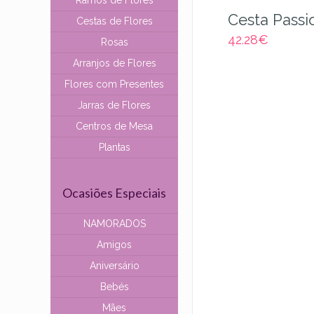
Ramos de Flores
Cesta Passi
Cestas de Flores
42.28
€
Rosas
Arranjos de Flores
Flores com Presentes
Jarras de Flores
Centros de Mesa
Plantas
Ocasiões Especiais
NAMORADOS
Amigos
Aniversário
Bebés
Mães