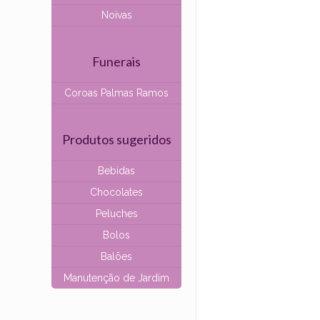
Noivas
Funerais
Coroas Palmas Ramos
Produtos sugeridos
Bebidas
Chocolates
Peluches
Bolos
Balões
Manutenção de Jardim