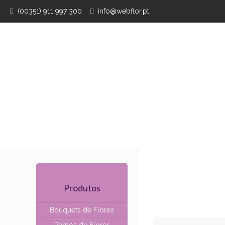
(00351) 911 997 300
info@webflor.pt
Produtos
Bouquets de Flores