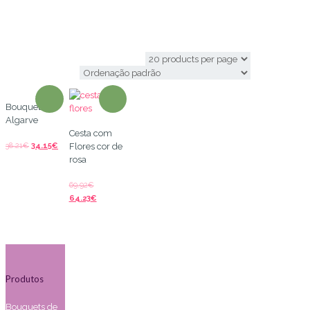
flower delivery portugal
Bouquet
Algarve
Cesta com
38.21
€
34.15
€
Flores cor de
rosa
69.92
€
64.23
€
Produtos
Bouquets de