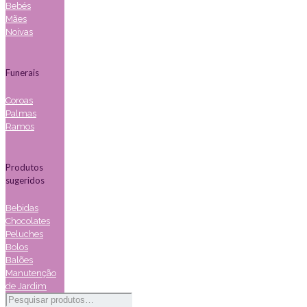
Bebés
Mães
Noivas
Funerais
Coroas
Palmas
Ramos
Produtos
sugeridos
Bebidas
Chocolates
Peluches
Bolos
Balões
Manutenção
de Jardim
Pesquisar