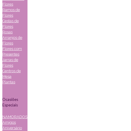
Flores
Ramos de
Flores
Cestas de
Flores
Rosas
Arranjos de
Flores
Flores com
Presentes
Jarras de
Flores
Centros de
Mesa
Plantas
Ocasiões
Especiais
NAMORADOS
Amigos
Aniversário