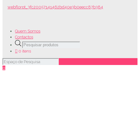
Quem Somos
Contactos
Products
search
0 itens
0