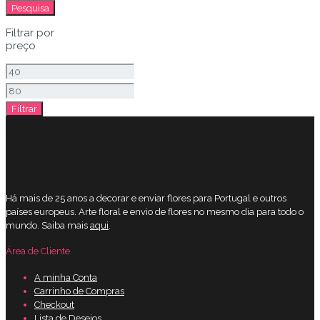
por:
Pesquisa
Filtrar por
preço
Preço
mínimo
Preço
Filtrar
máximo
Há mais de 25 anos a decorar e enviar flores para Portugal e outros
países europeus. Arte floral e envio de flores no mesmo dia para todo o
mundo. Saiba mais
aqui
.
Área de Cliente
A minha Conta
Carrinho de Compras
Checkout
Lista de Desejos