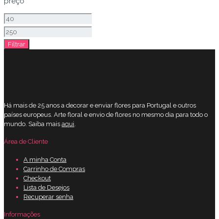
preço
Preço
mínimo
Preço
Filtrar
máximo
Há mais de 25 anos a decorar e enviar flores para Portugal e outros
países europeus. Arte floral e envio de flores no mesmo dia para todo o
mundo. Saiba mais
aqui
.
Área de Cliente
A minha Conta
Carrinho de Compras
Checkout
Lista de Desejos
Recuperar senha
Informações