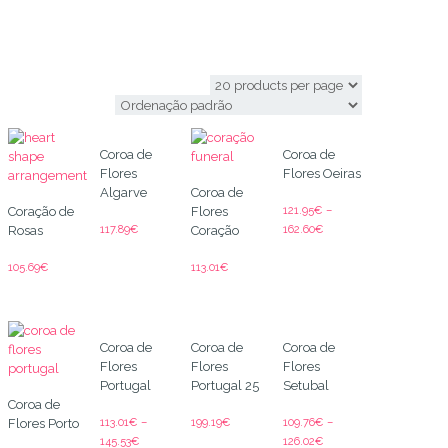
flores velorio
Coroa de
Coroa de
Flores
Flores Oeiras
Algarve
Coroa de
121.95
€
–
Coração de
Flores
117.89
€
162.60
€
Rosas
Coração
105.69
€
113.01
€
Coroa de
Coroa de
Coroa de
Flores
Flores
Flores
Portugal
Portugal 25
Setubal
Coroa de
113.01
€
–
199.19
€
109.76
€
–
Flores Porto
145.53
€
126.02
€