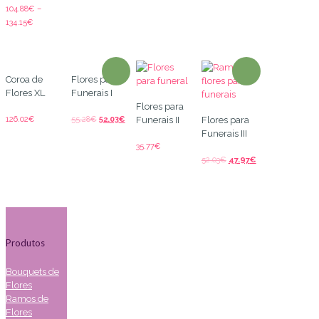
104.88
€
–
134.15
€
Coroa de
Flores para
Flores XL
Funerais I
Flores para
126.02
€
55.28
€
52.03
€
Funerais II
Flores para
Funerais III
35.77
€
52.03
€
47.97
€
Produtos
Bouquets de
Flores
Ramos de
Flores