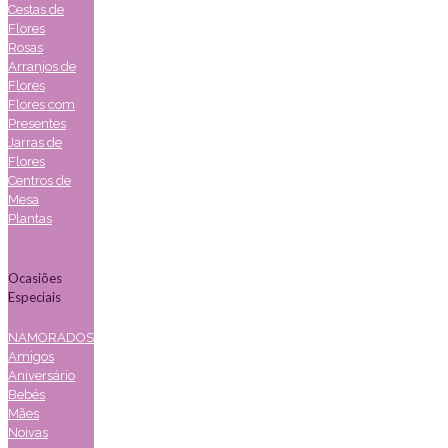
Cestas de
Flores
Rosas
Arranjos de
Flores
Flores com
Presentes
Jarras de
Flores
Centros de
Mesa
Plantas
Ocasiões
Especiais
NAMORADOS
Amigos
Aniversário
Bebés
Mães
Noivas