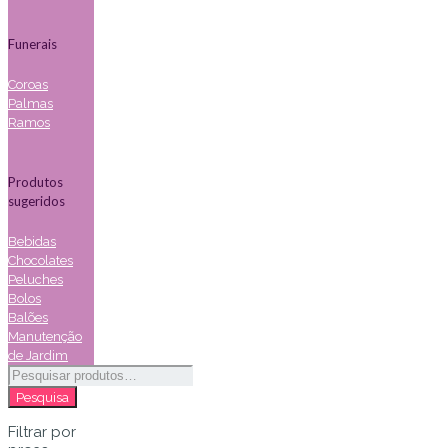
Funerais
Coroas
Palmas
Ramos
Produtos
sugeridos
Bebidas
Chocolates
Peluches
Bolos
Balões
Manutenção
de Jardim
Pesquisar
por:
Pesquisa
Filtrar por