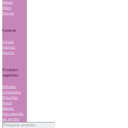
Bebés
Mães
Noivas
Funerais
Coroas
Palmas
Ramos
Produtos
sugeridos
Bebidas
Chocolates
Peluches
Bolos
Balões
Manutenção
de Jardim
Pesquisar