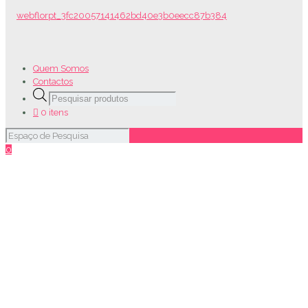
Quem Somos
Contactos
Products
search
0 itens
0