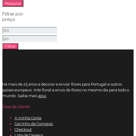
por:
Pesquisa
Filtrar por
preço
Preço
mínimo
Preço
Filtrar
máximo
Há mais de 25 anos a decorar e enviar flores para Portugal e outros
países europeus. Arte floral e envio de flores no mesmo dia para todo o
mundo. Saiba mais
aqui
.
Área de Cliente
A minha Conta
Carrinho de Compras
Checkout
Lista de Desejos