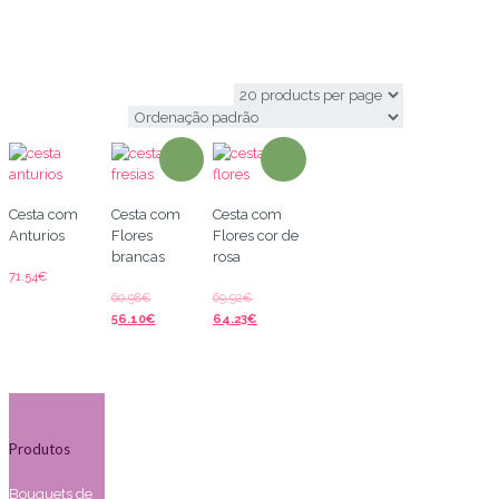
eustomas
Cesta com
Cesta com
Cesta com
Anturios
Flores
Flores cor de
brancas
rosa
71.54
€
60.98
€
69.92
€
56.10
€
64.23
€
Produtos
Bouquets de