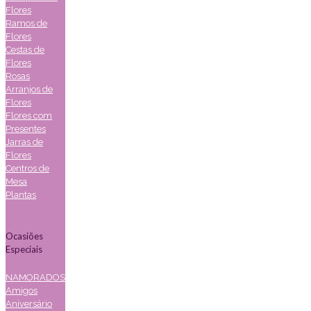
Flores
Ramos de
Flores
Cestas de
Flores
Rosas
Arranjos de
Flores
Flores com
Presentes
Jarras de
Flores
Centros de
Mesa
Plantas
Ocasiões
Especiais
NAMORADOS
Amigos
Aniversário