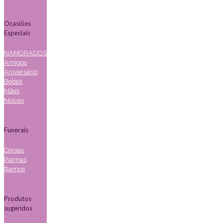
Ocasiões
Especiais
NAMORADOS
Amigos
Aniversário
Bebés
Mães
Noivas
Funerais
Coroas
Palmas
Ramos
Produtos
sugeridos