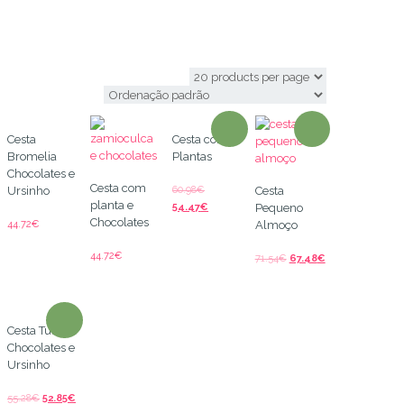
enviar cesta
Cesta
Cesta com
Bromelia
Plantas
Chocolates e
Cesta com
60.98
€
Ursinho
Cesta
planta e
54.47
€
Pequeno
Chocolates
44.72
€
Almoço
44.72
€
71.54
€
67.48
€
Cesta Tulipas
Chocolates e
Ursinho
55.28
€
52.85
€