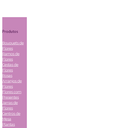
Produtos
Bouquets de
Flores
Ramos de
Flores
Cestas de
Flores
Rosas
Arranjos de
Flores
Flores com
Presentes
Jarras de
Flores
Centros de
Mesa
Plantas