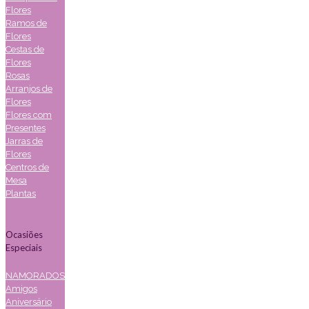
Flores
Ramos de
Flores
Cestas de
Flores
Rosas
Arranjos de
Flores
Flores com
Presentes
Jarras de
Flores
Centros de
Mesa
Plantas
Ocasiões
Especiais
NAMORADOS
Amigos
Aniversário