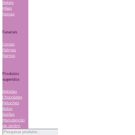
Bebés
Mães
Noivas
Funerais
Coroas
Palmas
Ramos
Produtos
sugeridos
Bebidas
Chocolates
Peluches
Bolos
Balões
Manutenção
de Jardim
Pesquisar