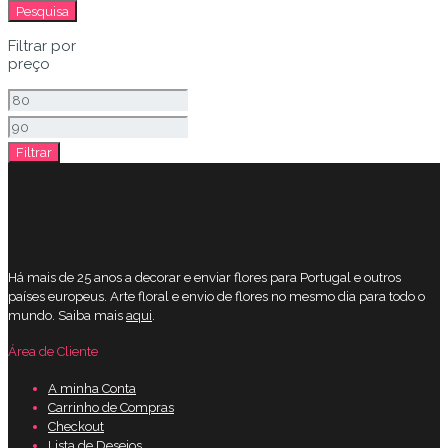
por:
Pesquisa
Filtrar por
preço
Preço
mínimo
Preço
Filtrar
máximo
Há mais de 25 anos a decorar e enviar flores para Portugal e outros
países europeus. Arte floral e envio de flores no mesmo dia para todo o
mundo. Saiba mais
aqui
.
Área de Cliente
A minha Conta
Carrinho de Compras
Checkout
Lista de Desejos