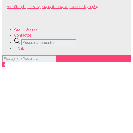
Quem Somos
Contactos
Products
search
0 itens
0