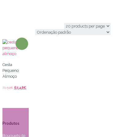
enviar cafe da manha
Cesta
Pequeno
Almoço
71.54
€
67.48
€
Produtos
Bouquets de