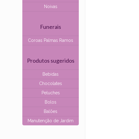
Noivas
Funerais
Coroas Palmas Ramos
Produtos sugeridos
Bebidas
Chocolates
Peluches
Bolos
Balões
Manutenção de Jardim