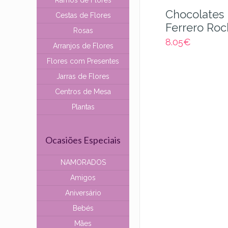
Ramos de Flores
Chocolates
Cestas de Flores
Ferrero Roc
Rosas
8.05
€
Arranjos de Flores
Flores com Presentes
Jarras de Flores
Centros de Mesa
Plantas
Ocasiões Especiais
NAMORADOS
Amigos
Aniversário
Bebés
Mães