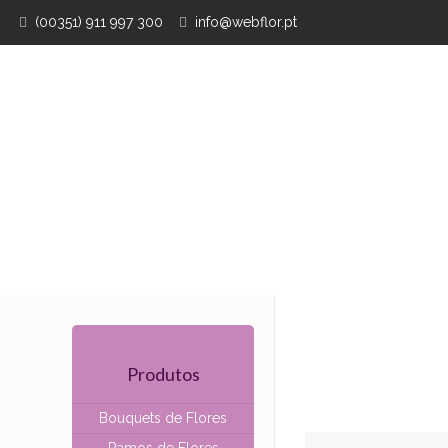
(00351) 911 997 300
info@webflor.pt
e
Produtos
Bouquets de Flores