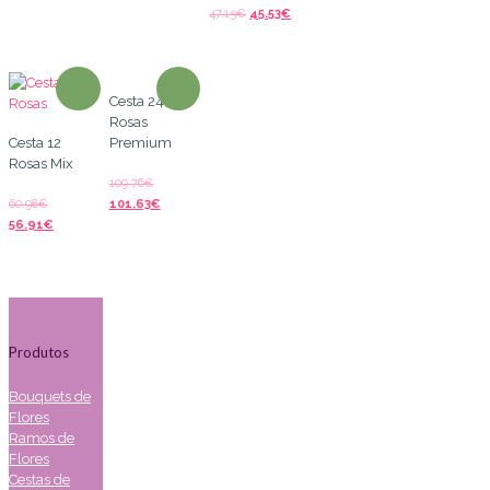
47.15
€
45.53
€
Cesta 24
Rosas
Cesta 12
Premium
Rosas Mix
109.76
€
60.98
€
101.63
€
56.91
€
Produtos
Bouquets de
Flores
Ramos de
Flores
Cestas de