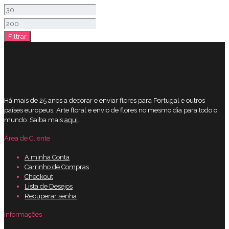
Preço
mínimo
Preço
Filtrar
máximo
Há mais de 25 anos a decorar e enviar flores para Portugal e outros
países europeus. Arte floral e envio de flores no mesmo dia para todo o
mundo. Saiba mais
aqui
.
Área de Cliente
A minha Conta
Carrinho de Compras
Checkout
Lista de Desejos
Recuperar senha
Informações