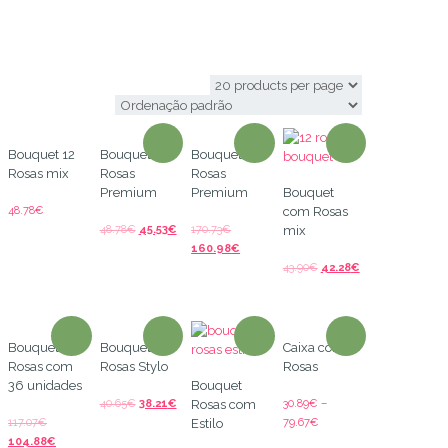
comprar rosas
Bouquet 12
Bouquet 12
Bouquet 60
Rosas mix
Rosas
Rosas
Premium
Premium
Bouquet
48.78
€
com Rosas
48.78
€
45.53
€
170.73
€
mix
160.98
€
43.90
€
42.28
€
Bouquet de
Bouquet de
Caixa com
Rosas com
Rosas Stylo
Rosas
36 unidades
Bouquet
40.65
€
38.21
€
30.89
€
–
Rosas com
117.07
€
79.67
€
Estilo
104.88
€