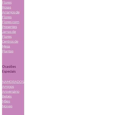
Flores
Rosas
Arranjos de
Flores
Flores com
Presentes
Jarras de
Flores
Centros de
Mesa
Plantas
Ocasiões
Especiais
NAMORADOS
Amigos
Aniversário
Bebés
Mães
Noivas