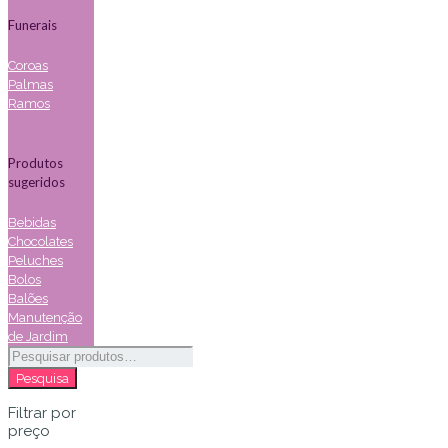
Funerais
Coroas
Palmas
Ramos
Produtos
sugeridos
Bebidas
Chocolates
Peluches
Bolos
Balões
Manutenção
de Jardim
Pesquisar
por:
Pesquisa
Filtrar por
preço