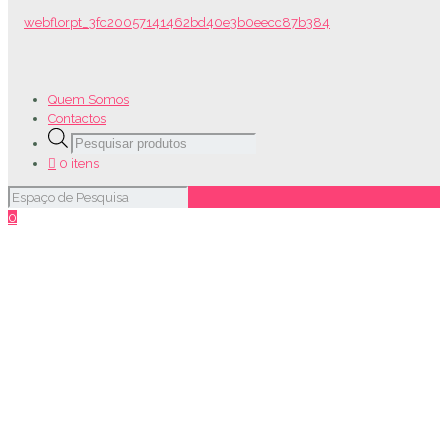
Quem Somos
Contactos
Products
search
0 itens
0