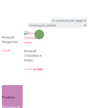
comprar margaridas
Bouquet
Margaridas
27.64
€
Bouquet
Orquideas e
Rosas
47.15
€
43.90
€
Produtos
Bouquets de