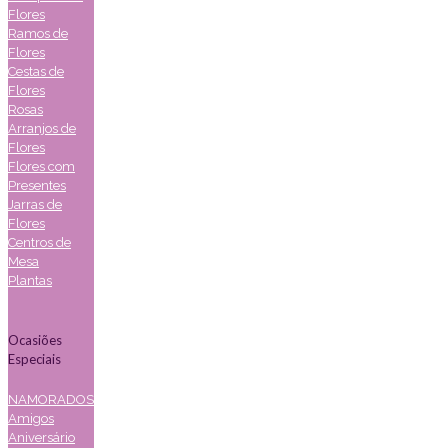
Flores
Ramos de
Flores
Cestas de
Flores
Rosas
Arranjos de
Flores
Flores com
Presentes
Jarras de
Flores
Centros de
Mesa
Plantas
Ocasiões
Especiais
NAMORADOS
Amigos
Aniversário