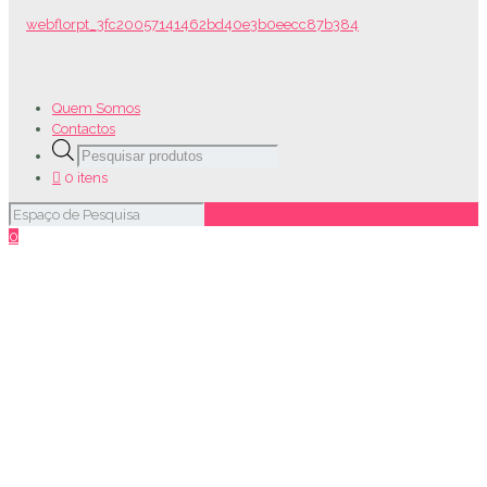
Quem Somos
Contactos
Products
search
0 itens
0