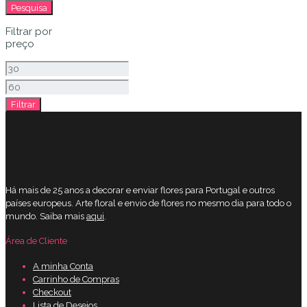
por:
Pesquisa
Filtrar por
preço
Preço
mínimo
Preço
Filtrar
máximo
Há mais de 25 anos a decorar e enviar flores para Portugal e outros
países europeus. Arte floral e envio de flores no mesmo dia para todo o
mundo. Saiba mais
aqui
.
Área de Cliente
A minha Conta
Carrinho de Compras
Checkout
Lista de Desejos