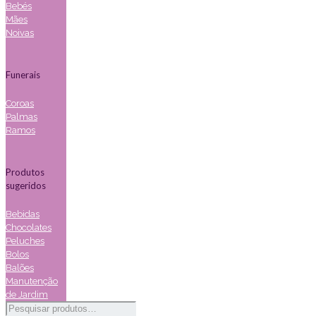
Bebés
Mães
Noivas
Funerais
Coroas
Palmas
Ramos
Produtos
sugeridos
Bebidas
Chocolates
Peluches
Bolos
Balões
Manutenção
de Jardim
Pesquisar