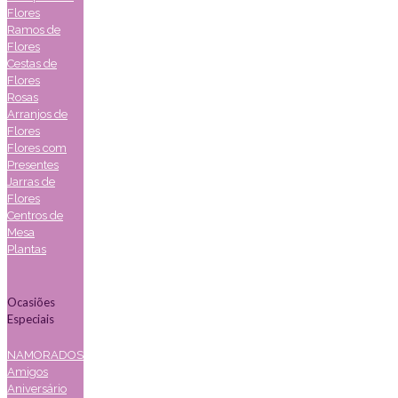
Flores
Ramos de
Flores
Cestas de
Flores
Rosas
Arranjos de
Flores
Flores com
Presentes
Jarras de
Flores
Centros de
Mesa
Plantas
Ocasiões
Especiais
NAMORADOS
Amigos
Aniversário