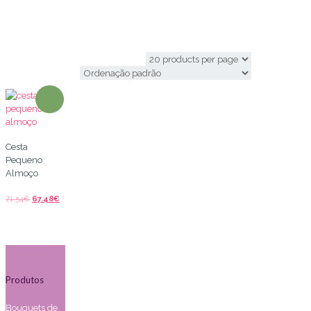
cesta de cafe da manha
Cesta
Pequeno
Almoço
71.54
€
67.48
€
Produtos
Bouquets de