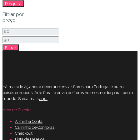
por:
Pesquisa
Filtrar por
preço
Preço
mínimo
Preço
Filtrar
máximo
Há mais de 25 anos a decorar e enviar flores para Portugal e outros
países europeus. Arte floral e envio de flores no mesmo dia para todo o
mundo. Saiba mais
aqui
.
Área de Cliente
A minha Conta
Carrinho de Compras
Checkout
Lista de Desejos