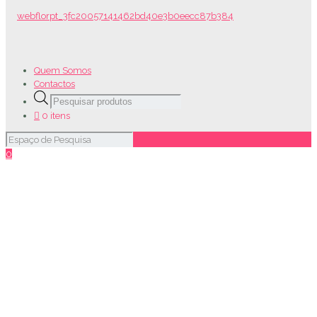
Quem Somos
Contactos
Products
search
0 itens
0