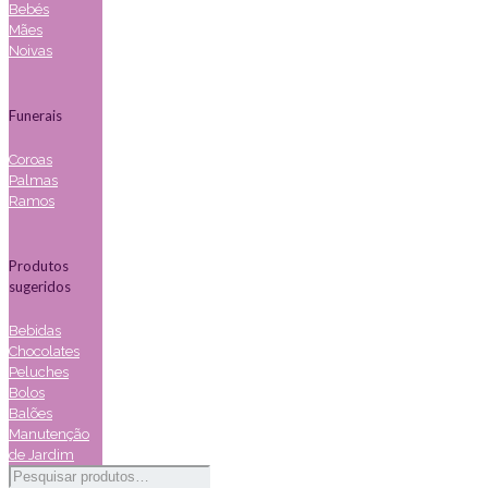
Bebés
Mães
Noivas
Funerais
Coroas
Palmas
Ramos
Produtos
sugeridos
Bebidas
Chocolates
Peluches
Bolos
Balões
Manutenção
de Jardim
Pesquisar