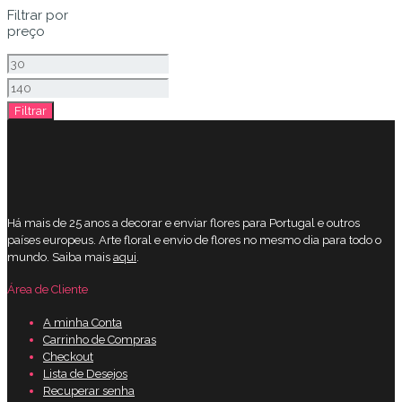
Filtrar por
preço
Preço
mínimo
Preço
Filtrar
máximo
Há mais de 25 anos a decorar e enviar flores para Portugal e outros
países europeus. Arte floral e envio de flores no mesmo dia para todo o
mundo. Saiba mais
aqui
.
Área de Cliente
A minha Conta
Carrinho de Compras
Checkout
Lista de Desejos
Recuperar senha