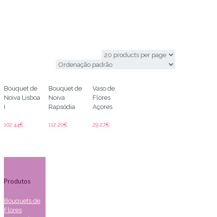
casamentos
Bouquet de
Bouquet de
Vaso de
Noiva Lisboa
Noiva
Flores
I
Rapsódia
Açores
102.44
€
112.20
€
29.27
€
Produtos
Bouquets de
Flores