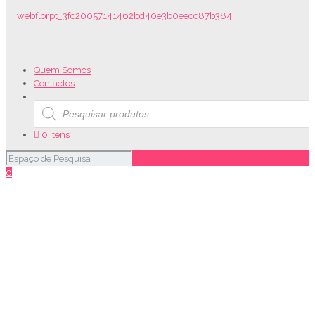
Quem Somos
Contactos
Products
search
0 itens
0