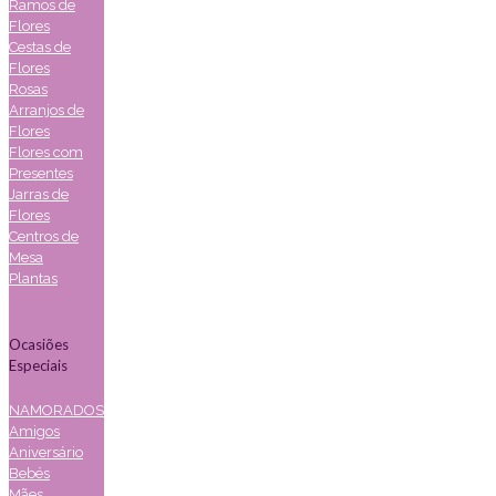
Ramos de
Flores
Cestas de
Flores
Rosas
Arranjos de
Flores
Flores com
Presentes
Jarras de
Flores
Centros de
Mesa
Plantas
Ocasiões
Especiais
NAMORADOS
Amigos
Aniversário
Bebés
Mães