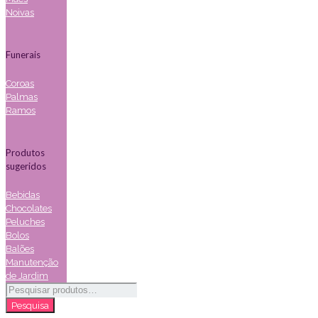
Noivas
Funerais
Coroas
Palmas
Ramos
Produtos
sugeridos
Bebidas
Chocolates
Peluches
Bolos
Balões
Manutenção
de Jardim
Pesquisar
por:
Pesquisa