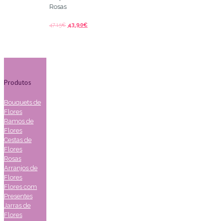
Rosas
47.15
€
43.90
€
Produtos
Bouquets de
Flores
Ramos de
Flores
Cestas de
Flores
Rosas
Arranjos de
Flores
Flores com
Presentes
Jarras de
Flores