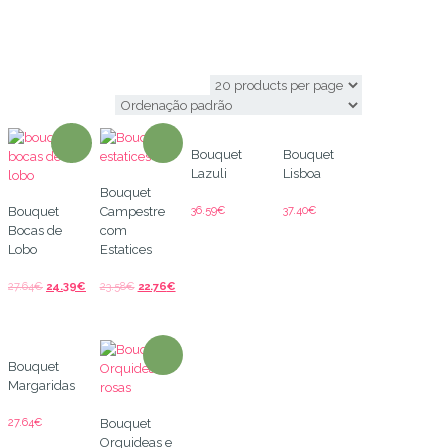
bouquets
Bouquet
Bouquet
Lazuli
Lisboa
Bouquet
36.59
€
37.40
€
Bouquet
Campestre
Bocas de
com
Lobo
Estatices
27.64
€
24.39
€
23.58
€
22.76
€
Bouquet
Margaridas
27.64
€
Bouquet
Orquideas e