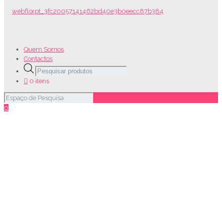
Quem Somos
Contactos
Products
search
0 itens
0