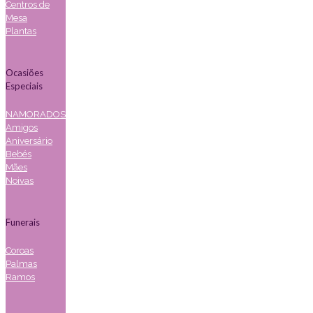
Centros de
Mesa
Plantas
Ocasiões
Especiais
NAMORADOS
Amigos
Aniversário
Bebés
Mães
Noivas
Funerais
Coroas
Palmas
Ramos