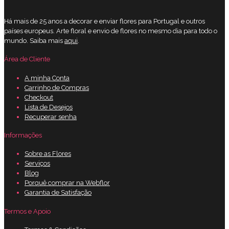
Há mais de 25 anos a decorar e enviar flores para Portugal e outros
países europeus. Arte floral e envio de flores no mesmo dia para todo o
mundo. Saiba mais
aqui
.
Área de Cliente
A minha Conta
Carrinho de Compras
Checkout
Lista de Desejos
Recuperar senha
Informações
Sobre as Flores
Serviços
Blog
Porquê comprar na Webflor
Garantia de Satisfação
Termos e Apoio