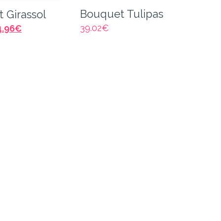
Bouquet Tulipas
 Girassol
39.02
€
4.96
€