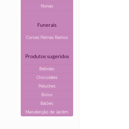
Noivas
Funerais
Coroas Palmas Ramos
Produtos sugeridos
Bebidas
Chocolates
Peluches
Bolos
Balões
Manutenção de Jardim