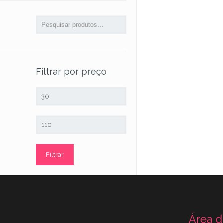
Filtrar por preço
Preço
mínimo
Preço
máximo
Filtrar
Área d