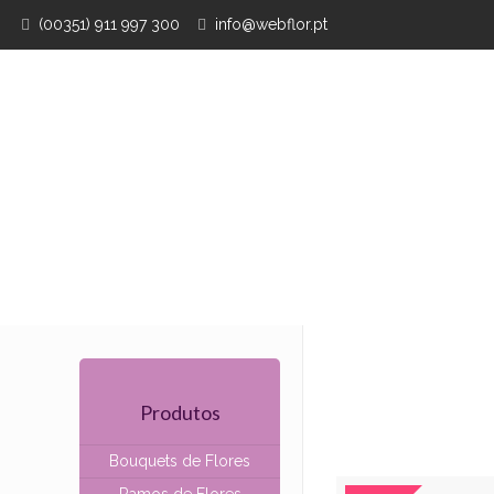
(00351) 911 997 300
info@webflor.pt
Produtos
Bouquets de Flores