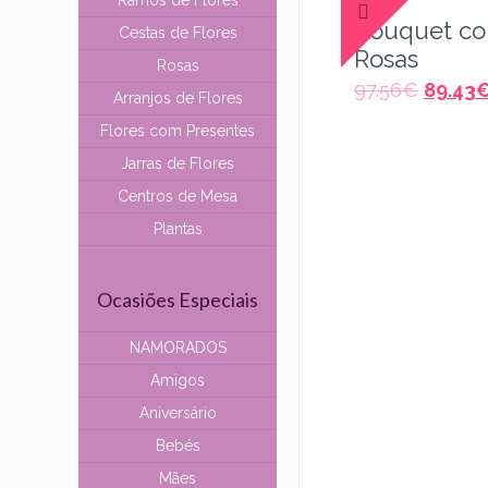
Ramos de Flores
Bouquet co
Cestas de Flores
Rosas
Rosas
97.56
€
89.43
Arranjos de Flores
Flores com Presentes
Jarras de Flores
Centros de Mesa
Plantas
Ocasiões Especiais
NAMORADOS
Amigos
Aniversário
Bebés
Mães