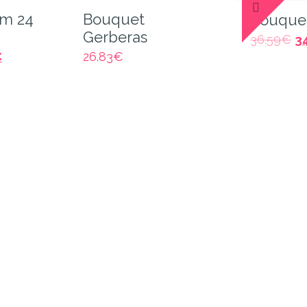
m 24
Bouquet
Bouquet
Gerberas
36.59
€
3
€
26.83
€